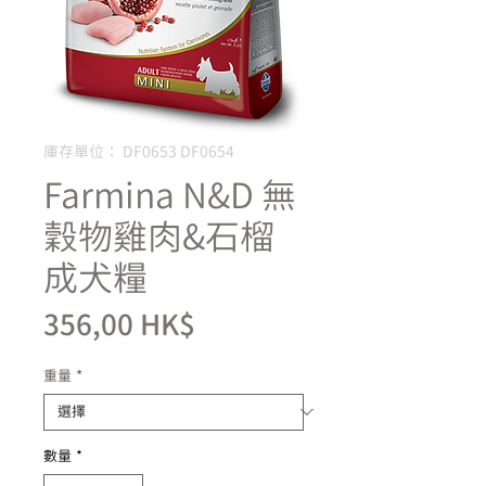
庫存單位： DF0653 DF0654
Farmina N&D 無
穀物雞肉&石榴
成犬糧
價
356,00 HK$
格
重量
*
數量
*