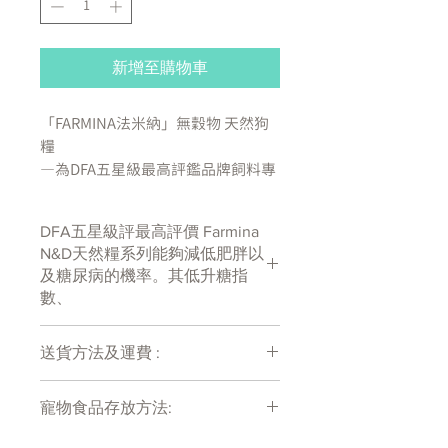
新增至購物車
「FARMINA法米納」無穀物 天然狗
糧
—為DFA五星級最高評鑑品牌飼料
專
為肉食動物設計，最符合自然天性的
營養配方
經過與
意
大利拿坡里費德里
DFA五星級評最高評價 Farmina
克二世大學首席營養團隊進行的多年
N&D天然糧系列能夠減低肥胖以
合作研究，
FVR
研究團隊調配出了最
及糖尿病的機率。其低升糖指
符合毛寶貝的營養需求。法米納
數、
N&D
天然無穀糧系列不同於傳統的
無穀飼料，我們將所有穀物以動物肉
送貨方法及運費 :
源替代，製成最高品質的寵物飼料，
整個配方
70%
為動物來源，
30%
為各
付款後會收到確定電郵回覆，訂單會在
式蔬菜、水果、維生素以及礦物質。
寵物食品存放方法:
7天內以指定方式送達。
運費會以網上系統計算，會包含在網上
產品需儲存於陰涼乾爽處。開封後請盡
Farmina N&D
天然無穀糧系列
能夠減