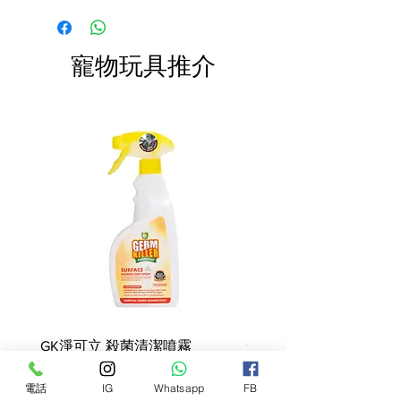
訂單中( 無須到付)。消費滿$480 免運
快於限期內食用完畢。
低肥胖以及糖尿病的機率。其無穀、
費。
低升糖指數
、不含玉米等特性能夠使
餐後血糖緩慢上升，提供一天生活能
寵物玩具推介
量所需。
100%
非基因改造
無麩質
僅使用天然抗氧化劑
(維生素E)做為
食品保存劑
充氮離氧包裝，
於包裝時充填氮氣取
代氧氣，ˊ能夠避免油脂酸敗、氧
化。
富含高品質長效維生素
成份 :
去骨雞肉、脫水雞肉、紅薯、雞脂
肪、幹全蛋、鯡魚、脫水鯡魚、鯡魚
GK淨可立 殺菌清潔噴霧
梵美樂 免過水寵物殺菌
油、豌豆纖維、幹胡蘿蔔、曬乾苜蓿
噴霧
粉、菊粉、低聚果糖、酵母提取物、
價格
68,00 HK$
電話
IG
Whatsapp
FB
幹石榴、幹蘋果、幹菠菜、 洋車前
價格
78,00 HK$