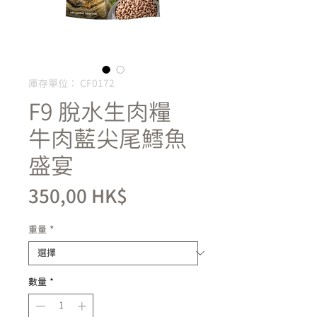
庫存單位： CF0172
F9 脫水生肉糧
牛肉藍尖尾鱈魚
盛宴
價
350,00 HK$
格
重量
*
數量
*