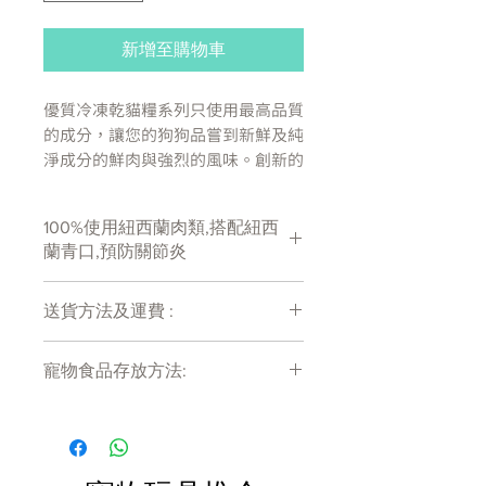
新增至購物車
優質冷凍乾貓糧系列只使用最高品質
的成分，讓您的狗狗品嘗到新鮮及純
淨成分的鮮肉與強烈的風味。創新的
冷凍乾燥工藝只去除水分，所有其他
營養物質都會留在食物中，包括肉的
100%使用紐西蘭肉類,搭配紐西
鮮味
蘭青口,預防關節炎
肉類含量高, 碳水化合物含量低
送貨方法及運費 :
完整均衡的飲食
富含蛋白質，提供光澤的皮膚和
付款後會收到確定電郵回覆，訂單會在
外套
寵物食品存放方法:
7天內以指定方式送達。
有助於健康的體重增加
運費會以網上系統計算，會包含在網上
冷凍乾燥以確保營養保留在食物
產品需儲存於陰涼乾爽處。開封後請盡
訂單中( 無須到付)。消費滿$480 免運
快於限期內食用完畢。
中，包括味道
費。
不含小麥、麩質、轉基因成分、
玉米、大豆、穀物、乳製品、大