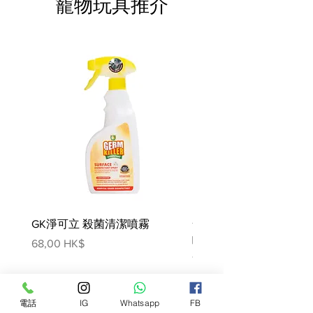
寵物玩具推介
米、馬鈴薯和所有其他填充物
產地:紐西蘭
成份:
牛心、鱈魚、牛肉、牛腎、牛肝、牛
血、葵花籽油、亞麻籽片、新西蘭綠
貽貝、碳酸鈣、磷酸二鉀、乾海帶、
牛磺酸、維生素E補充劑、氧化鎂、
蛋白質鋅、蛋白質銅 , 錳蛋白, 硫胺
素單硝酸鹽, 維生素 D3 補充劑, 葉酸
營養分析
GK淨可立 殺菌清潔噴霧
梵美樂 免過水寵物殺菌
最低粗蛋白 47%
最低粗脂肪 32%
噴霧
價格
68,00 HK$
最大粗纖維 1%
價格
78,00 HK$
最大水分 8%
最低牛磺酸 0.34%
電話
IG
Whatsapp
FB
鈣 4.1%