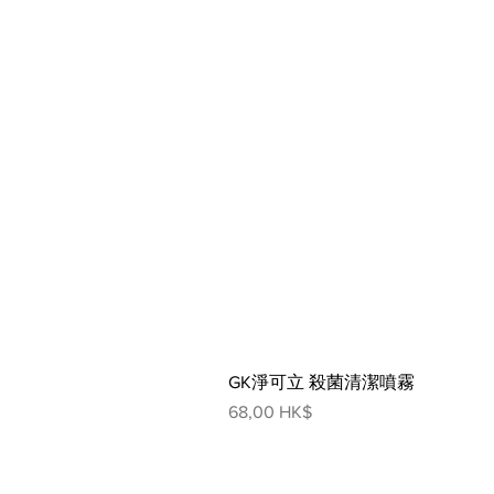
GK淨可立 殺菌清潔噴霧
價格
68,00 HK$
網頁指南