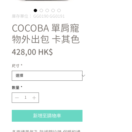
庫存單位： GG0190 GG0191
COCOBA 單肩寵
物外出包 卡其色
價
428,00 HK$
格
尺寸
*
數量
*
新增至購物車