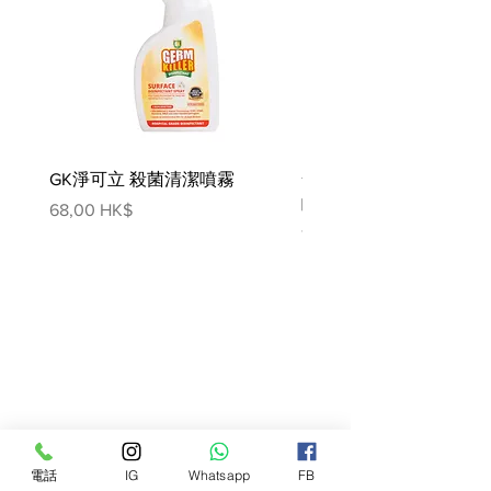
GK淨可立 殺菌清潔噴霧
梵美樂 免過水寵物殺菌
噴霧
價格
68,00 HK$
價格
78,00 HK$
電話
IG
Whatsapp
FB