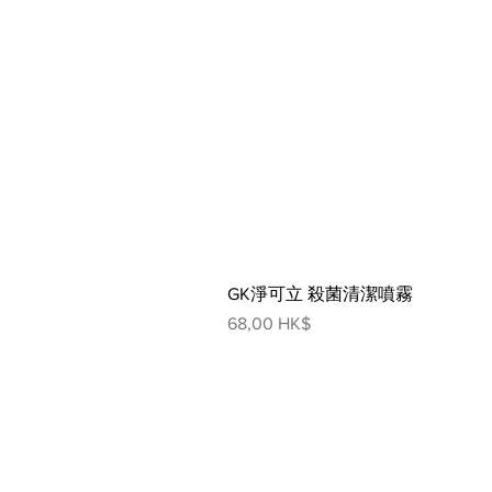
GK淨可立 殺菌清潔噴霧
價格
68,00 HK$
網頁指南
人寵生活館
狗狗
貓貓
寵物超市
狗狗市集
貓貓市
輕食共享
狗狗美容
貓貓美