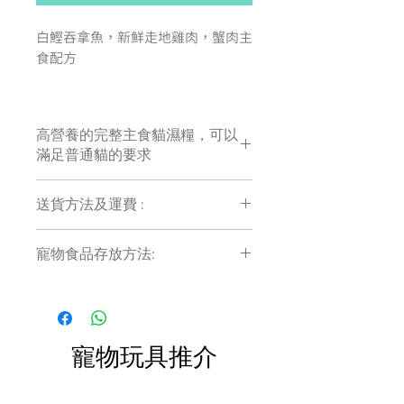
白鰹吞拿魚，新鮮走地雞肉，蟹肉主
食配方
白鰹吞拿魚–來自天然無污染海域, 含
豐富天然DHA，EPA，OMEGA3 有益
高營養的完整主食貓濕糧，可以
心臟健康
滿足普通貓的要求
新鮮走地雞肉–嚴選無激素走地雞, 天
然雞香
鮮甜蟹肉 –蟹肉中含有大量的蛋白
送貨方法及運費 :
質，增強免疫力，促進傷口癒合、有
付款後會收到確定電郵回覆，訂單會在
抗感染的功效。
寵物食品存放方法:
7天內以指定方式送達。
運費會以網上系統計算，會包含在網上
益生菌 - 幫助消化，強化腸胃，增強
產品需儲存於陰涼乾爽處。開封後請盡
訂單中( 無須到付)。消費滿$480 免運
快於限期內食用完畢。
抵抗力
費。
離胺酸 – 提升免疫系統，幫助呼吸道
健康的重要補給品
寵物玩具推介
綠唇胎貝提取物 –內含大量軟骨素，
能改善關節問題，更可對抗關節炎。