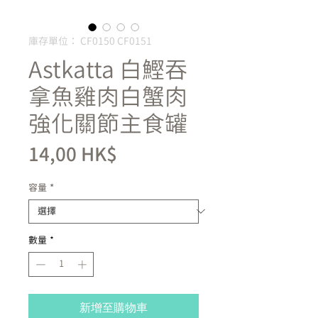
庫存單位： CF0150 CF0151
Astkatta 白鰹吞
拿魚雞肉白蟹肉
強化關節主食罐
價
14,00 HK$
格
容量
*
數量
*
新增至購物車