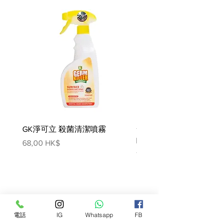
GK淨可立 殺菌清潔噴霧
梵美樂 免過水寵物殺菌
噴霧
價格
68,00 HK$
價格
78,00 HK$
電話
IG
Whatsapp
FB