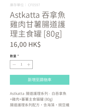
庫存單位： CF0597
Astkatta 吞拿魚
雞肉甘薯腸道護
理主食罐 [80g]
價
16,00 HK$
格
數量
*
新增至購物車
Astkatta 腸道護理系列 - 白吞拿魚
+雞肉+蕃薯主食貓罐 (80g)
腸道護理系列配方，含海藻，豌豆纖
維，纖維素粉，可強化血液，增加膳