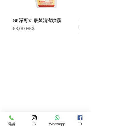
灰(Max.)
3%
卡路里 (ME)
1181kcal/kg
磷
0.148%
GK淨可立 殺菌清潔噴霧
梵美樂 免過水寵物殺菌
鈣 (Ca)
0.160%
噴霧
價格
68,00 HK$
價格
78,00 HK$
成份
吞拿魚
43.5%
雞
14.5%
胡蘿蔔
5%
補充劑及湯
37%
其他成分包括海藻提取物，纖維素，
豌豆纖維，維生素，益生元
餵養指南
一個Astkatta貓罐可以滿足普通貓的
要求。小貓，有孕的母貓或哺乳期的
貓可能需要更多（1-1.5罐）。請確
保貓咪們有乾淨的飲用水飲用。如需
完整指南，請到訪我們的網站
電話
IG
Whatsapp
FB