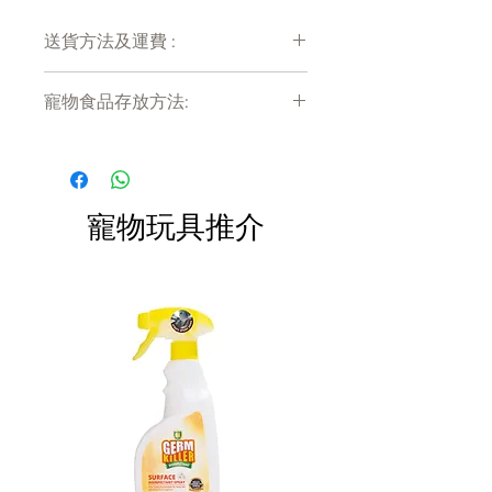
食纖維含量及促進腸道健康
送貨方法及運費 :
主食貓罐（80克），高營養的完
付款後會收到確定電郵回覆，訂單會在
整主食貓濕糧，可以滿足普通貓
寵物食品存放方法:
7天內以指定方式送達。
的要求
運費會以網上系統計算，會包含在網上
產品需儲存於陰涼乾爽處。開封後請盡
使用100％走地放養雞
訂單中( 無須到付)。消費滿$480 免運
快於限期內食用完畢。
費。
海藻：含有豐富鐵質而強化血
液，有助平衡油脂生產
寵物玩具推介
豌豆纖維：增加膳食纖維含量，
幫助排出體內的毛球
纖維素粉：可促進腸道蠕動，有
助於平衡腸道菌群
成份分析:
粗蛋白質 (Min.)
14.60%
粗纖維 (Max.)
1%
粗脂肪 (Min.)
2.9%
水份 (Max.)
77%