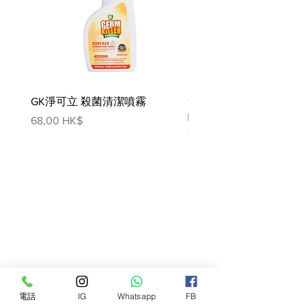
GK淨可立 殺菌清潔噴霧
梵美樂 免過水寵物殺菌
噴霧
價格
68,00 HK$
價格
78,00 HK$
電話
IG
Whatsapp
FB