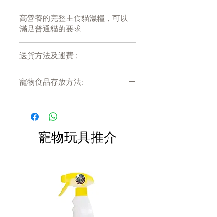
高營養的完整主食貓濕糧，可以
滿足普通貓的要求
送貨方法及運費 :
付款後會收到確定電郵回覆，訂單會在
寵物食品存放方法:
7天內以指定方式送達。
運費會以網上系統計算，會包含在網上
產品需儲存於陰涼乾爽處。開封後請盡
訂單中( 無須到付)。消費滿$480 免運
快於限期內食用完畢。
費。
寵物玩具推介