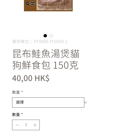
庫存單位： FF0006 FF0006-1
昆布鮭魚湯煲貓
狗鮮食包 150克
價
40,00 HK$
格
數量
*
數量
*