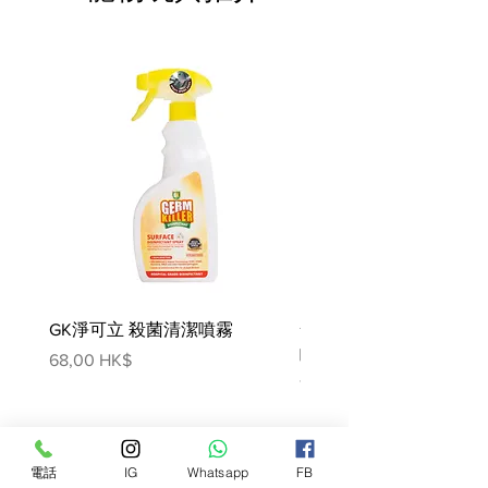
台灣在地製造
營養分析:
熱量：151.4 Kcal
蛋白質：12.5g
脂肪：11g
飽式脂肪：1.9g
反式脂肪：0g
碳水化合物：0.6g
鈉:44mg
本產品全齡犬貓皆可食用
GK淨可立 殺菌清潔噴霧
梵美樂 免過水寵物殺菌
食用方式：
噴霧
價格
68,00 HK$
即開即食，不須加熱
價格
78,00 HK$
建議作為鮮食輔助食用
電話
IG
Whatsapp
FB