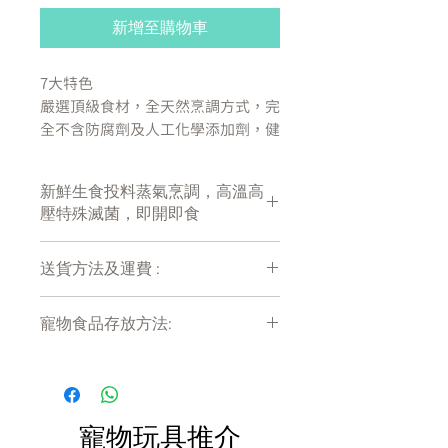
新增至購物車
7大特色
嚴選頂級食材，全天然烹調方式，完
全不含防腐劑及人工化學添加劑，健
康、方便、美味，一次滿足
新鮮生食投料蒸氣烹調，高溫高
高溫高壓特殊滅菌
壓特殊滅菌，即開即食
新鮮生食投料蒸氣烹調
台灣在地製造
送貨方法及運費 :
符合人類食品等級檢驗標準
即開即食
付款後會收到確定電郵回覆，訂單會在
商品營利提供固定比例支持台灣
寵物食品存放方法:
7天內以指定方式送達。
流浪動物
運費會以網上系統計算，會包含在網上
產品需儲存於陰涼乾爽處。開封後請盡
訂單中( 無須到付)。消費滿$480 免運
快於限期內食用完畢。
成份：
費。
鮭魚、薑、昆布柴魚片、黑芝麻粉、
亞麻籽粉、葵花籽油
寵物玩具推介