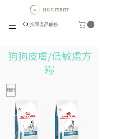
搜尋產品服務
狗狗皮膚/低敏處方
糧
篩選