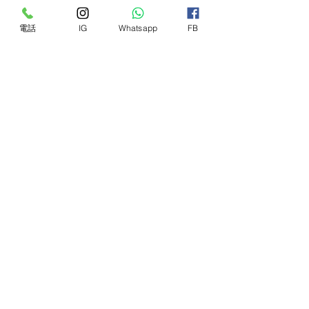
Buddies
Buddies
Collection - 向日
Collection - 澆花
電話
IG
Whatsapp
FB
葵
水壺
價格
價格
128,00 HK$
128,00 HK$
新增至購物車
新增至購物車
載入更多
相關產品