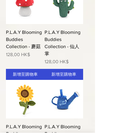
P.L.A.Y Blooming
P.L.A.Y Blooming
Buddies
Buddies
Collection - 蘑菇
Collection - 仙人
掌
價格
128,00 HK$
價格
128,00 HK$
新增至購物車
新增至購物車
P.L.A.Y Blooming
P.L.A.Y Blooming