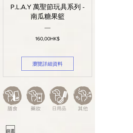
P.L.A.Y 萬聖節玩具系列 -
南瓜糖果籃
價
160,00HK$
格
瀏覽詳細資料
膳食
藥妝
日用品
其他
篩選