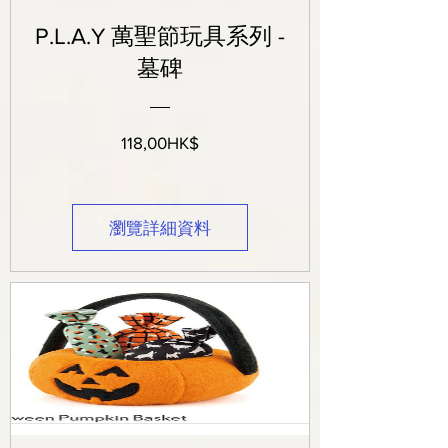
P.L.A.Y 萬聖節玩具系列 -
墓碑
價
118,00HK$
格
瀏覽詳細資料