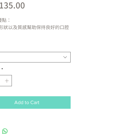
Price
135.00
優點：
形狀以及質感幫助保持良好的口腔
溫和的風乾技術減少營養流失
蛋白質
糖，穀物，色素以及防腐劑
*
西蘭
Add to Cart