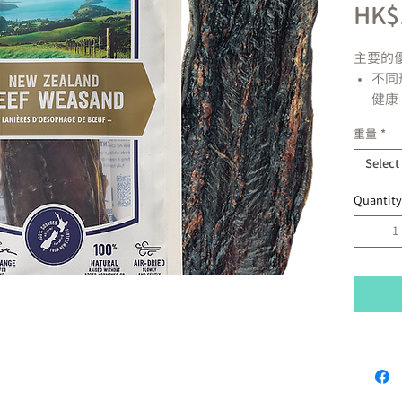
HK$
主要的
不同
健康
緩慢
重量
*
單一
不含
Select
Quantity
產地:紐
成份:
牛食道