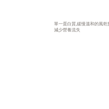
單一蛋白質,緩慢溫和的風乾
減少營養流失