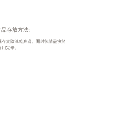
品存放方法:
儲存於陰涼乾爽處。開封後請盡快於
食用完畢。