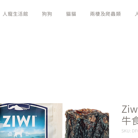
人寵生活館
狗狗
貓貓
兩棲及爬蟲類
Zi
牛
SKU: DF