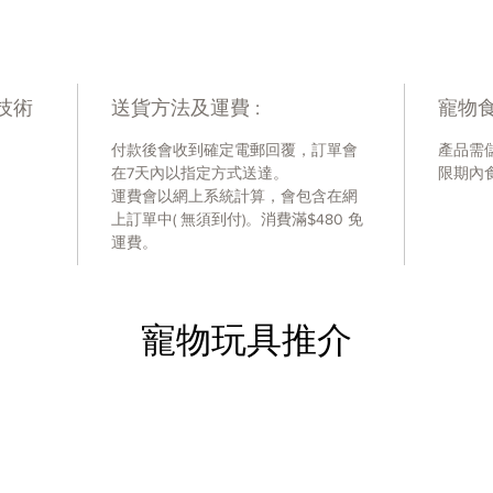
技術
送貨方法及運費 :
寵物食
付款後會收到確定電郵回覆，訂單會
產品需
在7天內以指定方式送達。
限期內
運費會以網上系統計算，會包含在網
上訂單中( 無須到付)。消費滿$480 免
運費。
寵物玩具推介