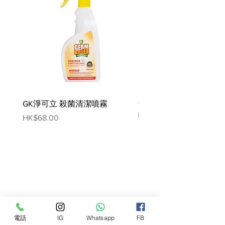
營養分析/100克
蛋白質: 62.6
脂肪: 34.4
水份: 6.3
灰: 3.7
纖維: 0.5
GK淨可立 殺菌清潔噴霧
梵美樂 免過水寵物殺菌
噴霧
Price
HK$68.00
Price
HK$78.00
電話
IG
Whatsapp
FB