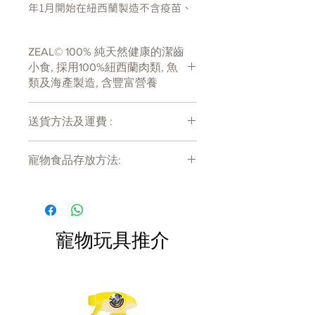
年1月開始在紐西蘭製造不含疫苗、
抗生素、色素、調味料等的純天然寵
物小食
ZEAL© 100% 純天然健康的潔齒
這種營養豐富，美味可口的食物富含
小食, 採用100%紐西蘭肉類, 魚
高度可消化的蛋白質，也是歐米茄3
類及海產製造, 含豐富營養
的豐富來源
送貨方法及運費 :
－100％天然，符合人類食用級數。
－不含任何防腐劑，類固醇或抗生
付款後會收到確定電郵回覆，訂單會在
素、香料、色素等。
寵物食品存放方法:
7天內以指定方式送達。
－低脂肪、低碳水化合物。
運費會以網上系統計算，會包含在網上
－美國食品及藥物管理局之註冊食
產品需儲存於陰涼乾爽處。開封後請盡
訂單中( 無須到付)。消費滿$480 免運
快於限期內食用完畢。
品。
費。
成份
寵物玩具推介
100％藍鱈魚
產地
紐西蘭