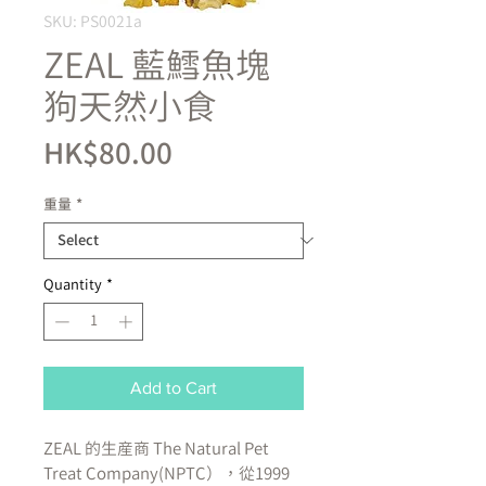
SKU: PS0021a
ZEAL 藍鱈魚塊
狗天然小食
Price
HK$80.00
重量
*
Quantity
*
Add to Cart
ZEAL 的生産商 The Natural Pet
Treat Company(NPTC），從1999