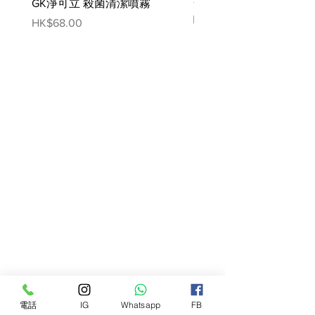
GK淨可立 殺菌清潔噴霧
梵美樂 免過水寵物殺菌
噴霧
Price
HK$68.00
Price
HK$78.00
電話
IG
Whatsapp
FB