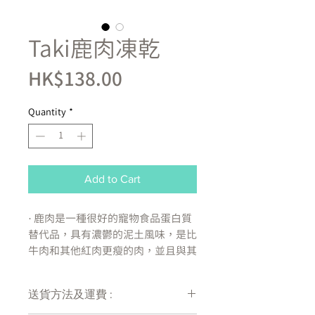
Taki鹿肉凍乾
Price
HK$138.00
Quantity
*
Add to Cart
· 鹿肉是一種很好的寵物食品蛋白質
替代品，具有濃鬱的泥土風味，是比
牛肉和其他紅肉更瘦的肉，並且與其
他紅肉相比，具有更高濃度的
omega-3 脂肪酸。它還富含鐵（紅
送貨方法及運費 :
血球的正常功能）、核黃素（免疫系