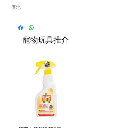
統）、菸鹼酸（抗發炎）、維生素
付款後會收到確定電郵回覆，訂單會在
B6（免疫支持），並且是一種毛小
產地
7天內以指定方式送達。
孩不太可能過敏的新型蛋白質。
運費會以網上系統計算，會包含在網上
新加坡
訂單中( 無須到付)。消費滿$380 免運
費。
淨重：50克|可以再水化
寵物玩具推介