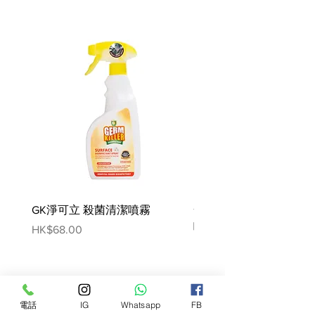
增強益生菌和抗氧化劑
美國制造
成份
雞骨、雞肝、雞胗、有機香蕉、有機
藍莓、有機草莓、南瓜籽、有機蔓越
莓、有機菠菜、有機西蘭花、有機甜
菜、有機胡蘿蔔、有機南瓜、胡蘆巴
種子、氯化鉀、乾海帶、 磷酸二氫
鈉、生育酚（防腐劑）、氯化膽鹼、
乳酸片球菌乾燥發酵產物、嗜酸乳桿
GK淨可立 殺菌清潔噴霧
梵美樂 免過水寵物殺菌
菌乾燥發酵產物、長雙歧桿菌乾燥發
酵產物、凝結芽孢桿菌乾燥發酵產
噴霧
Price
HK$68.00
物、蛋白質鋅、蛋白質鐵、牛磺酸、
Price
HK$78.00
碳酸鈣、維生素 E 補充劑 、硫胺素
單硝酸鹽、蛋白質銅、蛋白質錳、亞
硒酸鈉、菸酸補充劑、d-泛酸鈣、核
電話
IG
Whatsapp
FB
黃素補充劑、維生素 A 補充劑、維生