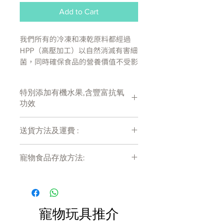
Add to Cart
我們所有的冷凍和凍乾原料都經過
HPP（高壓加工）以自然消滅有害細
菌，同時確保食品的營養價值不受影
響。 我們希望確保寵物父母可以確
信他們總是將安全的產品帶入家中。
特別添加有機水果,含豐富抗氧
狗和貓，尤其是那些免疫系統受損的
功效
狗和貓，可以從不存在細菌污染風險
的生食中受益。
送貨方法及運費 :
生的走地雞
付款後會收到確定電郵回覆，訂單會在
90% 雞肉、營養豐富的器官和骨
寵物食品存放方法:
7天內以指定方式送達。
頭
運費會以網上系統計算，會包含在網上
無豌豆、無扁豆和無馬鈴薯
產品需儲存於陰涼乾爽處。開封後請盡
訂單中( 無須到付)。消費滿$480 免運
快於限期內食用完畢。
有機凍乾生香蕉、藍莓和草莓的
費。
額外混合物
添加牛磺酸
寵物玩具推介
強化添加維生素和礦物質