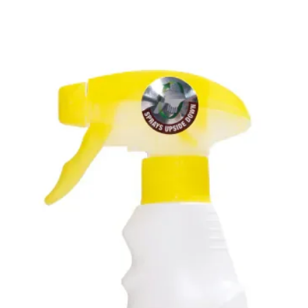
化鉀、
肉鹼、
蛋白質錳
單硝酸
核黃素補
D3 補
醇、葉
乳酸桿菌
雙歧桿菌
coagu
營養分
粗蛋白（
粗脂肪（
粗纖維（
水分（最
鈣（最低
磷（最低
維生素E (
DHA（