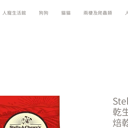
人寵生活館
狗狗
貓貓
兩棲及爬蟲類
Ste
乾
焙