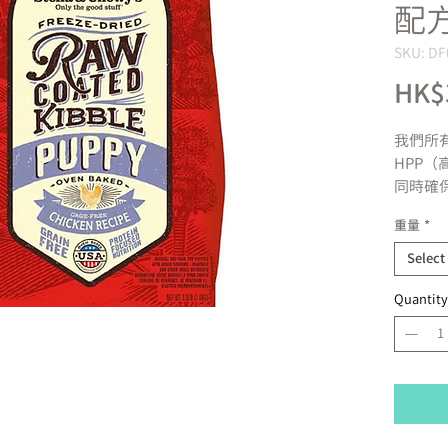
配方
SKU: DF
HK$
我們所
HPP
同時確
希望確
重量
*
全的產
免疫系
Select
菌污染
Quantity
富含
可抗
低碳
化合
有機
富含