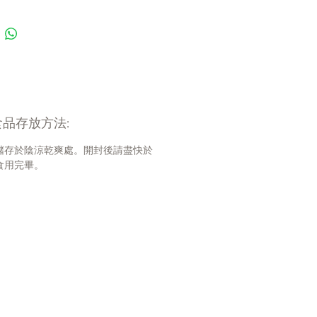
加工且易於消化
牛磺酸促進心臟健康
益生菌以實現最佳消化
領先水平的氨基葡萄糖和軟骨素
製造，採用世界上最好、最安全的
品存放方法:
造
儲存於陰涼乾爽處。開封後請盡快於
食用完畢。
雞肉粉、豌豆、扁豆、雞脂肪（以
育酚保存）、鮭魚油（以混合生育
）、雞心、雞肝、天然雞味、曬乾
雞胗、胡蘆巴種子、亞麻籽、椰子
南瓜籽、有機蔓越莓、有機菠菜、有機
、有機甜菜、有機胡蘿蔔、有機南
機藍莓、南瓜、菊粉（來自菊苣
百里香、鼠尾草、迷迭香提取物、
（防腐劑）、乾海帶、牛磺酸、氯