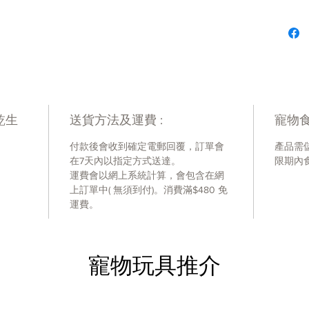
最少
添加
添加
行業
美國
成分
乾生
送貨方法及運費 :
寵物食
美國制
付款後會收到確定電郵回覆，訂單會
產品需
成份
在7天內以指定方式送達。
限期內
雞肉、
運費會以網上系統計算，會包含在網
混合生
上訂單中( 無須到付)。消費滿$480 免
酚保存
運費。
苜蓿、
粉, 
西蘭花
寵物玩具推介
瓜、有
根）、
生育酚