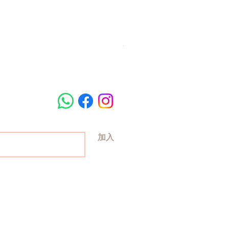
梵美樂 免過水寵物殺菌潔膚
Price
HK$78.00
加入