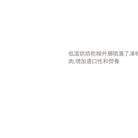
低溫烘焙乾糧外層噴灑了凍
肉,增加適口性和營養