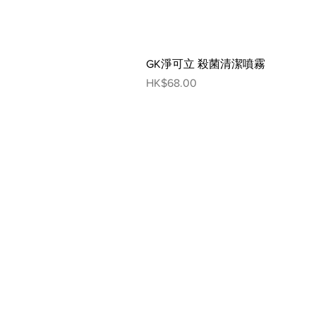
GK淨可立 殺菌清潔噴霧
Price
HK$68.00
網頁指南
人寵生活館
狗狗
貓貓
寵物超市
狗狗市集
貓貓市
輕食共享
狗狗美容
貓貓美
生物探索館
狗狗藥妝
貓貓藥
寵物美容
人寵俱樂部
寵物藥妝
聯絡我們