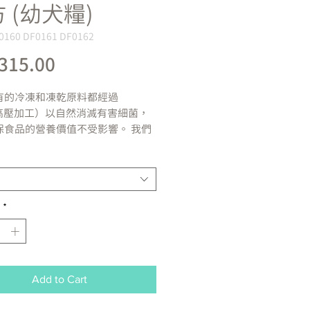
 (幼犬糧)
0160 DF0161 DF0162
Price
315.00
有的冷凍和凍乾原料都經過
（高壓加工）以自然消滅有害細菌，
保食品的營養價值不受影響。 我們
保寵物父母可以確信他們總是將安
品帶入家中。 狗和貓，尤其是那些
統受損的狗和貓，可以從不存在細
風險的生食中受益。
*
蛋白質的烘焙乾糧食物，包裹著不
拒的凍乾原料
水化合物飲食（只有 28% 的碳水
物）
Add to Cart
水果和蔬菜
歐米茄脂肪酸