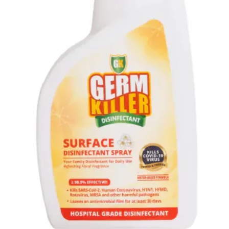
歐米茄 
Omega
牛磺酸* 
氨基葡萄糖*
硫酸軟骨素*
卡路里含量 
447大卡
餵食方法
幼犬在 
您的小
週）。
熱）液
新鮮。
在幼崽
量可能
異。 
並根據