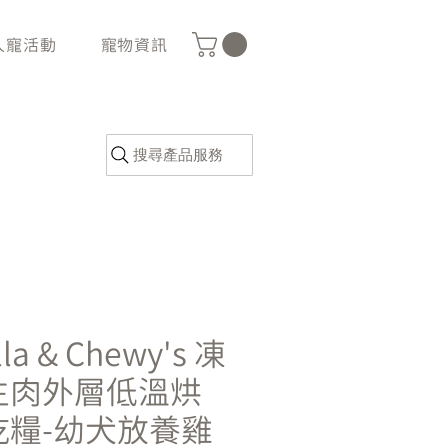
人寵活動
寵物資訊
搜尋產品服務
lla & Chewy's 凍
生肉外層低溫烘
乾糧-幼犬放養雞