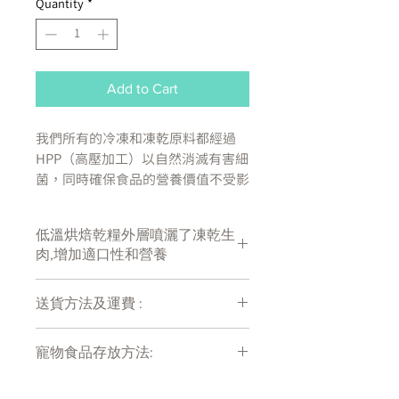
Quantity
*
Add to Cart
我們所有的冷凍和凍乾原料都經過
HPP（高壓加工）以自然消滅有害細
菌，同時確保食品的營養價值不受影
響。 我們希望確保寵物父母可以確
信他們總是將安全的產品帶入家中。
低溫烘焙乾糧外層噴灑了凍乾生
狗和貓，尤其是那些免疫系統受損的
肉,增加適口性和營養
狗和貓，可以從不存在細菌污染風險
的生食中受益。
送貨方法及運費 :
富含蛋白質的烘焙乾糧食物，包
付款後會收到確定電郵回覆，訂單會在
裹著不可抗拒的凍乾原料
寵物食品存放方法:
7天內以指定方式送達。
混合了真正的凍乾原料
運費會以網上系統計算，會包含在網上
低碳水化合物飲食（只有 28% 的
產品需儲存於陰涼乾爽處。開封後請盡
訂單中( 無須到付)。消費滿$480 免運