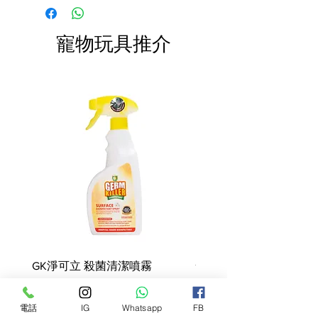
快於限期內食用完畢。
碳水化合物）
費。
有機水果和蔬菜
添加牛磺酸
寵物玩具推介
添加益生菌以實現最佳消化
富含歐米茄脂肪酸，有益於健康
的皮膚和皮毛
美國製造，採用世界上最好、最
安全的原料
美國制造
成份
羊肉、羊肉粉、扁豆、豌豆、牛肉脂
肪（用混合生育酚保存）、山羊、曬
乾的苜蓿、天然植物香料、亞麻籽、
麋鹿、羊肝、羊心、羊腎、羊脾、豬
GK淨可立 殺菌清潔噴霧
梵美樂 免過水寵物殺菌
肉粉、葵花籽油（保存）含有混合生
育酚）、胡蘆巴籽、椰子粉、南瓜
噴霧
Price
HK$68.00
籽、有機蔓越莓、有機菠菜、有機西
Price
HK$78.00
電話
IG
Whatsapp
FB
蘭花、有機甜菜、有機胡蘿蔔、有機