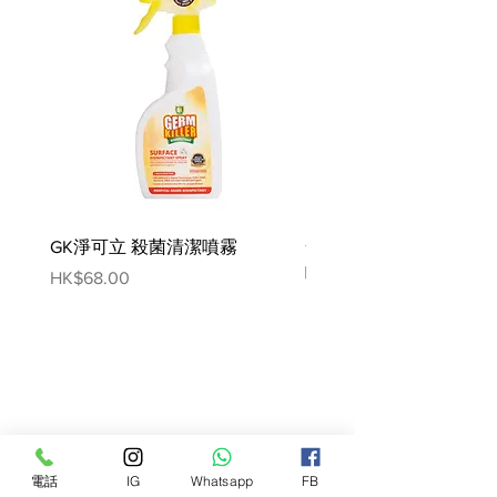
18 — 40 kg ▶ L
*實際產品尺寸可能有±5%的誤差
GK淨可立 殺菌清潔噴霧
梵美樂 免過水寵物殺菌
噴霧
Price
HK$68.00
Price
HK$78.00
電話
IG
Whatsapp
FB