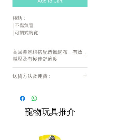
Add to Cart
特點：
| 不傷氣管
| 可調式胸寛
| 容易穿戴
高回彈泡棉搭配透氣網布，有效減厭
高回彈泡棉搭配透氣網布，有效
及有極佳舒適度
減壓及有極佳舒適度
產地:
台灣
送貨方法及運費 :
付款後會收到確定電郵回覆，訂單會在
產品介紹
7天內以指定方式送達。
材質：尼龍、牛皮
運費會以網上系統計算，會包含在網上
訂單中( 無須到付)。消費滿$480 免運
寵物玩具推介
適用尺寸建議：
費。
1.5 — 4 kg ▶ S
4 — 8 kg ▶ S+
8 — 18 kg ▶ M