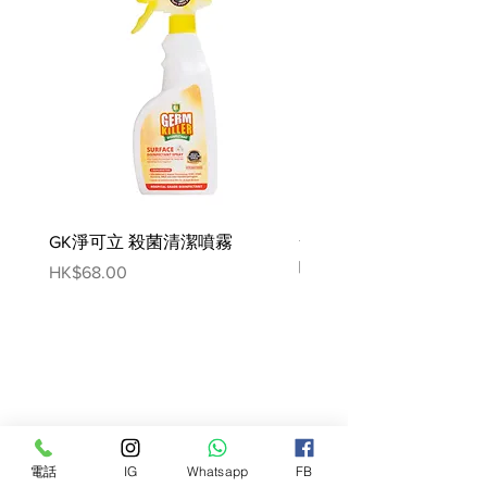
18 — 40 kg ▶ L
*實際產品尺寸可能有±5%的誤差
GK淨可立 殺菌清潔噴霧
梵美樂 免過水寵物殺菌
噴霧
Price
HK$68.00
Price
HK$78.00
電話
IG
Whatsapp
FB