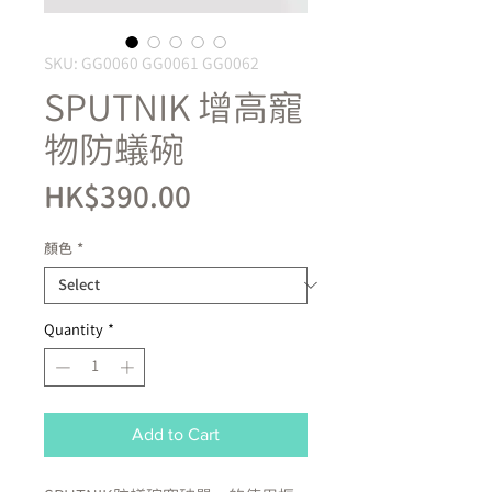
SKU: GG0060 GG0061 GG0062
SPUTNIK 增高寵
物防蟻碗
Price
HK$390.00
顏色
*
Quantity
*
Add to Cart