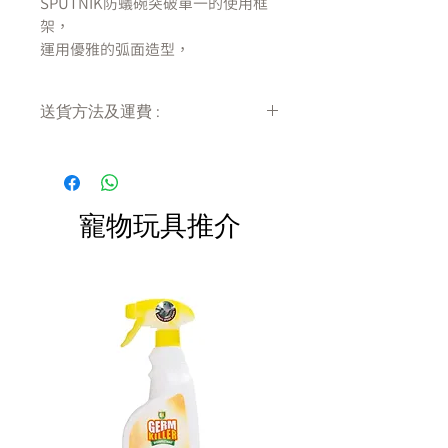
SPUTNIK防蟻碗突破單一的使用框
架，
運用優雅的弧面造型，
加入帶有軍事風格的軍綠和沙色，
以及優雅的白色作為外碗色彩的選
送貨方法及運費 :
擇，
配合無段式高度調整，
付款後會收到確定電郵回覆，訂單會在
不論是俐落的單色使用，
7天內以指定方式送達。
或是拼接不同色彩，
運費會以網上系統計算，會包含在網上
呈現不同風格品味，
訂單中( 無須到付)。消費滿$480 免運
寵物玩具推介
費。
都為寵物用餐方式帶來嶄新的型態及
趣味，
搭配特殊漂浮碗及注水空間，
有效抑止食物受到螞蟻的侵擾，
創造一個毛孩安心、建康的用餐方
式，
滿足每一位饕客的肚皮。
---
清潔方便
｜內、外碗分離，清洗
容易。