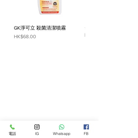
隔絕螞蟻
｜漂浮碗設計，注水空
間不受螞蟻侵擾。
304不鏽鋼
｜食用級不鏽鋼，為食
品安全把關。
GK淨可立 殺菌清潔噴霧
梵美樂 免過水寵物殺菌
可調整高度
｜螺紋設計高度調
噴霧
Price
HK$68.00
整，因應不同體型。
Price
HK$78.00
大碗徑設計
｜不易弄髒下巴，減
少粉刺孳生。
沉穩不易推動
｜金屬板材底座搭
配防滑腳墊。
品味與機能兼具
｜多種搭配，自
由運用。
尺寸:
L19.5 W19.5 H6.9cm
材質:
PP / Stainless steel 304 / Iron
產地:
台灣
注意事項：
1.請勿將不鏽鋼碗放入微波爐中加熱
電話
IG
Whatsapp
FB