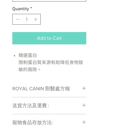
Quantity
*
Add to Cart
精選蛋白
限制蛋白質來源有助降低食物致
敏的風險。
皮膚屏障
處方維持皮膚的天然保護屏障，
ROYAL CANIN 獸醫處方糧
以達致最佳的皮膚健康水平。
不飽和脂肪酸EPA/DHA
脂肪酸幫助保持消化系統及皮膚
送貨方法及運費 :
健康。
付款後會收到確定電郵回覆，訂單會在
消化健康
寵物食品存放方法:
7天內以指定方式送達。
經調整的營養成分維持消化系統
運費會以網上系統計算，會包含在網上
平衡。
產品需儲存於陰涼乾爽處。開封後請盡
訂單中( 無須到付)。消費滿$480 免運