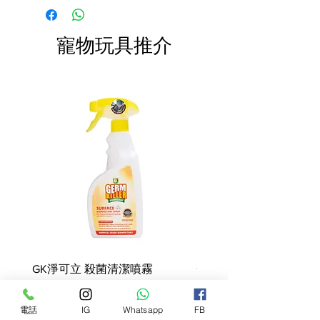
快於限期內食用完畢。
成分: 肉類及動物衍生物、穀物、
費。
油及脂肪、來自蔬菜的衍生物、
礦物質、蔬果糖。 精選蛋白質來
寵物玩具推介
源：鴨(51%)。嚴選碳水化合物來
源：大米(15%)。
營養添加劑: 維他命A: 2500 IU, 維
他命D3: 220 IU, E1 (鐵): 8 mg, E2
(碘): 0.7 mg, E4 (銅): 2.5 mg, E5
(錳): 10 mg, E6 (鋅): 38 mg - 技術
性添加劑: 沉積來源的斜發沸石:
2.5 g。
成分分析: 蛋白質: 9.0% - 脂肪含
量: 7.0% - 粗灰分: 2.6% - 粗纖維:
1.2% - 水分 68.0% - 必需脂肪酸
(亞麻油酸): 1.9%.
GK淨可立 殺菌清潔噴霧
梵美樂 免過水寵物殺菌
噴霧
Price
HK$68.00
Price
HK$78.00
電話
IG
Whatsapp
FB