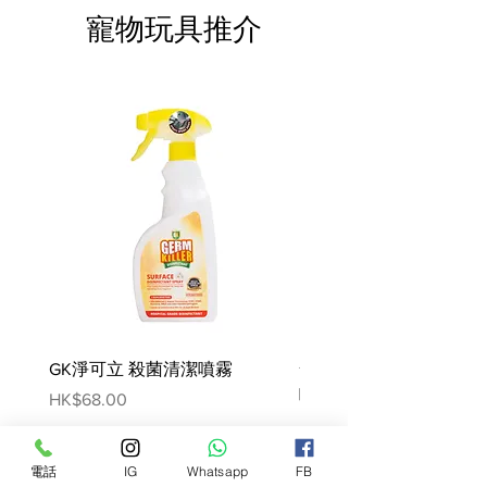
物，植物來源的衍生物，穀物，油
寵物玩具推介
脂，礦物質，各種糖。 添加劑（每
KG）：營養添加劑：維他命D3：
110 IU，E1（鐵）：8 mg，
E2（碘）：0.3 mg，E4（銅）：2.1
mg，E5（錳）：2.5 mg，E6（鋅
）：25mg。 分析成分：蛋白質：
9.0％-脂肪含量：5.8％-粗灰分：
2.0％-膳食纖維：1.2％-水分：
78.5％。
集聰明、機警而又熱情主動於一身的
貴婦犬有著一雙長長的耳朵以及鬈鬈
的毛髮，全身都散發著優雅及自信。
ROYAL CANIN® 貴婦成犬(肉塊)配方
GK淨可立 殺菌清潔噴霧
梵美樂 免過水寵物殺菌
適合用於10個月以上的貴婦犬，當
噴霧
Price
HK$68.00
中含有你的成犬所需要的全部營養。
Price
HK$78.00
ROYAL CANIN® 貴婦成犬(肉塊)配方
有助讓貴婦犬維持肌肉張力並增強健
電話
IG
Whatsapp
FB