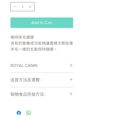
Add to Cart
維持皮毛健康
含有的營養成分能夠讓貴婦犬那些像
羊毛一樣的毛髮保持健康。
維持肌張力
ROYAL CANIN
配方有助維持貴婦犬的肌肉張力。
處方糧有機會出現供應商斷貨等侯時間
刺激食慾
送貨方法及運費 :
較長情況 , 如需確定貨存量可致電
可以讓貴婦犬增加胃口。
27011777查詢
付款後會收到確定電郵回覆，訂單會在
寵物食品存放方法:
7天內以指定方式送達。
適合的口感
運費會以網上系統計算，會包含在網上
產品需儲存於陰涼乾爽處。開封後請盡
訂單中( 無須到付)。消費滿$480 免運
成分：
快於限期內食用完畢。
費。
肉類和動物衍生物，魚類和魚類衍生