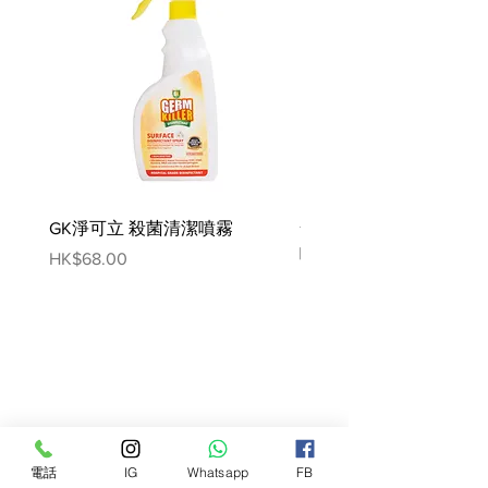
顆粒的形狀、大小、質感及配方都經
特別設計，適合松鼠犬細小的顎骨。
配方含有鈣螯合物有助減少牙垢形成
成分：
玉米、脫水禽肉蛋白、小麥麵粉、大
米、小麥麩質、動物蛋白、水解動物
蛋白、菊苣漿、魚油、礦物質、大豆
油、洋車前子及種子 (0.50%)、果寡
糖、琉璃苣油 (0.10%)、水解甲殼類
GK淨可立 殺菌清潔噴霧
梵美樂 免過水寵物殺菌
動物 (葡萄糖胺來源)、金盞花萃取物
噴霧
Price
HK$68.00
（葉黃素來源）
Price
HK$78.00
添加劑（每KG）：營養添加劑：維
他命A：29500 IU，維他命D3：800
IU, 鐵：41 mg，碘：4.1 mg，銅：
13 mg，錳： 54mg，鋅：136mg，
硒：0.09mg, 技術添加劑：沉積來源
的斜發沸石：10g-感官添加劑：綠茶
電話
IG
Whatsapp
FB
提取物（多酚來源）：150 mg -防腐