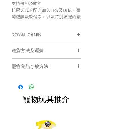
支持骨骼及關節
松鼠犬成犬配方加入EPA 及DHA，葡
萄糖胺及軟骨素，以及特別調配的礦
物質，有助支持松鼠犬關節及骨骼健
康
ROYAL CANIN
皮膚及毛髮健康
處方糧有機會出現供應商斷貨等侯時間
美麗的外層毛髮以及濃密的內層毛髮
送貨方法及運費 :
較長情況 , 如需確定貨存量可致電
是松鼠犬其中一個獨有特徵。此獨特
27011777查詢
付款後會收到確定電郵回覆，訂單會在
配方有助支持皮膚作為屏障的作用，
寵物食品存放方法:
7天內以指定方式送達。
加入特別調配的EPA, DHA 以及琉璃
運費會以網上系統計算，會包含在網上
苣油，有助維持皮膚健康及滋養毛髮
產品需儲存於陰涼乾爽處。開封後請盡
訂單中( 無須到付)。消費滿$480 免運
快於限期內食用完畢。
費。
消化系統健康
包含洋車前草的平衡纖維組合，有助
寵物玩具推介
腸道蠕動，高消化性的LIP 蛋白有助
達到理想糞便質素
獨特顆粒設計: 保障牙齒健康