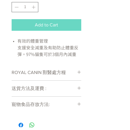
Add to Cart
有效的體重管理
支援安全減重及有助防止體重反
彈。97%貓隻可於3個月內減重
維持肌肉質量
高蛋白質含量有助支持健康減重
ROYAL CANIN 獸醫處方糧
並維持肌肉質量
控制討食
處方糧有機會出現供應商斷貨等侯時間
高含量的天然纖維有助貓隻於餐
送貨方法及運費 :
較長情況 , 如需確定貨存量可致電
與餐之間保持滿足。有助82%減
27011777查詢
付款後會收到確定電郵回覆，訂單會在
重的貓隻控制討食行為。
寵物食品存放方法:
7天內以指定方式送達。
成分：脫水禽肉蛋白，植物纖
運費會以網上系統計算，會包含在網上
維，木薯，小麥粉，水解動物蛋
產品需儲存於陰涼乾爽處。開封後請盡
訂單中( 無須到付)。消費滿$480 免運
快於限期內食用完畢。
白，小麥麩質*，玉米麩質，動物
費。
脂肪，菊苣漿，礦物質，洋車前