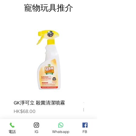
殼及籽，魚油，金盞花提取物
寵物玩具推介
（葉黃素的來源），葡萄糖胺，
水解 軟骨（軟骨素的來源）。 *
精選高消化率蛋白質。
營養添加劑：維他命A：25 000
IU，維他命D3：1000 IU，鐵
（3b103）：33毫克，碘
（3b201，3b202）：3.3毫克，
銅（3b405，3b406）：10毫克，
錳（3b502） ，3b504）：43毫
克，鋅（3b603，3b605，
3b606）：133毫克，硒
（3b801，3b811，3b812）：
0.05毫克-防腐劑-抗氧化劑。
GK淨可立 殺菌清潔噴霧
梵美樂 免過水寵物殺菌
蛋白質：34.0％-脂肪含量：
噴霧
Price
HK$68.00
9.0％-粗灰分：8.6％-粗纖維：
Price
HK$78.00
14.6％。
電話
IG
Whatsapp
FB