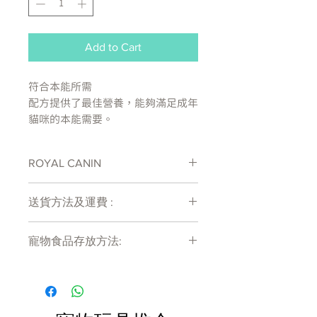
Add to Cart
符合本能所需
配方提供了最佳營養，能夠滿足成年
貓咪的本能需要。
維持泌尿系統健康
ROYAL CANIN
有助維持健康的泌尿系統。
處方糧有機會出現供應商斷貨等侯時間
維持理想體重
送貨方法及運費 :
較長情況 , 如需確定貨存量可致電
配方有助維持理想體重。
27011777查詢
付款後會收到確定電郵回覆，訂單會在
寵物食品存放方法:
7天內以指定方式送達。
成分：
運費會以網上系統計算，會包含在網上
肉和動物衍生物，魚和魚衍生物，植
產品需儲存於陰涼乾爽處。開封後請盡
訂單中( 無須到付)。消費滿$480 免運
物蛋白提取物，穀物，植物來源的衍
快於限期內食用完畢。
費。
生物，礦物質，各種糖。 添加劑
（每KG）：營養添加劑：維他命