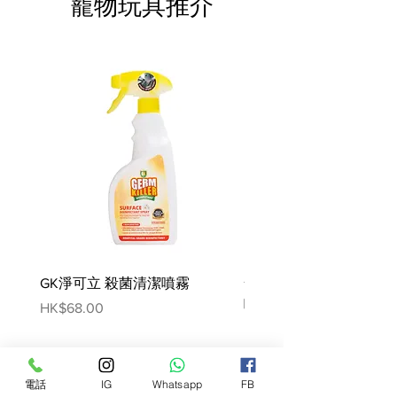
寵物玩具推介
D3：35 IU，E1（鐵）：3 mg，
E2（碘）：0.35 mg，E4（銅）：
2.8 mg，E5（錳）：0.9 mg，
E6（鋅 ）：9mg。 分析成分：蛋白
質：12％-脂肪含量：2.8％-粗灰
分：1.5％-膳食纖維：0.9％-水分：
79.5％。
GK淨可立 殺菌清潔噴霧
梵美樂 免過水寵物殺菌
噴霧
Price
HK$68.00
Price
HK$78.00
電話
IG
Whatsapp
FB