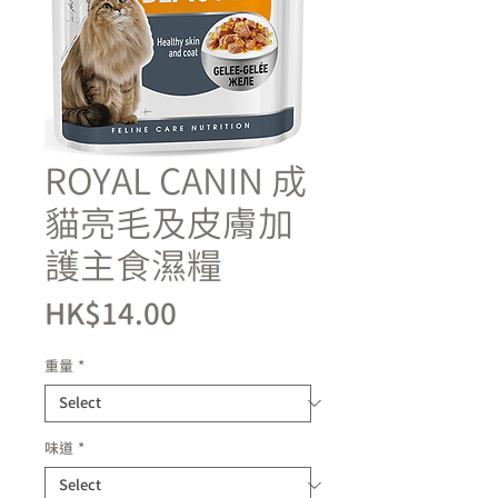
ROYAL CANIN 成
貓亮毛及皮膚加
護主食濕糧
Price
HK$14.00
重量
*
味道
*