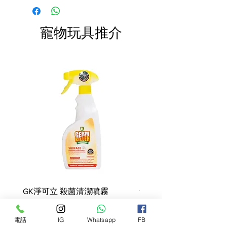
肉和動物衍生物，魚和魚衍生物，穀
快於限期內食用完畢。
費。
物，植物蛋白提取物，油脂，植物來
源的衍生物，礦物質，各種糖。 添
寵物玩具推介
加劑（每KG）：營養添加劑：維他
命D3：100 IU，E1（鐵）：7 mg，
E2（碘）：0.23 mg，E4（銅）：
1.8 mg，E5（錳）：2.1 mg，
E6（鋅 ）：21mg。 分析成分：蛋
白質：10.5％-脂肪含量：4％-粗灰
分：1.5％-膳食纖維：1％-水分：
81％-Omega 3脂肪酸：0.16％-
Omega 6脂肪酸：0.94％。 餵食指
引：請參考表格。批次編號，工廠登
記編號及最佳食用日期：請參閱包裝
上的信息。需存放在陰涼乾燥處。
GK淨可立 殺菌清潔噴霧
梵美樂 免過水寵物殺菌
噴霧
Price
HK$68.00
Price
HK$78.00
電話
IG
Whatsapp
FB