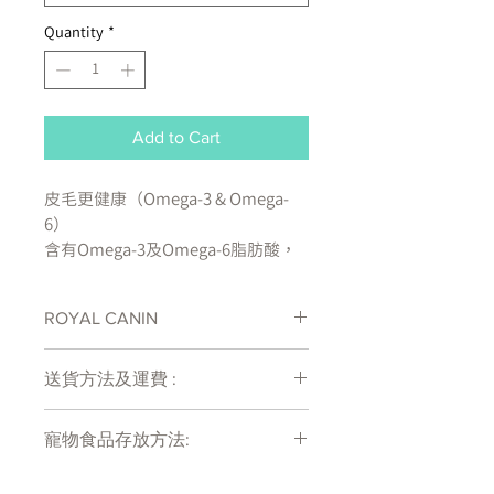
Quantity
*
Add to Cart
皮毛更健康（Omega-3 & Omega-
6）
含有Omega-3及Omega-6脂肪酸，
有助保持毛髮亮麗。
ROYAL CANIN
維持理想體重
有助維持理想體重。
處方糧有機會出現供應商斷貨等侯時間
送貨方法及運費 :
較長情況 , 如需確定貨存量可致電
維持泌尿系統健康
27011777查詢
付款後會收到確定電郵回覆，訂單會在
有助維持健康的泌尿系統。
寵物食品存放方法:
7天內以指定方式送達。
運費會以網上系統計算，會包含在網上
成分：
產品需儲存於陰涼乾爽處。開封後請盡
訂單中( 無須到付)。消費滿$480 免運