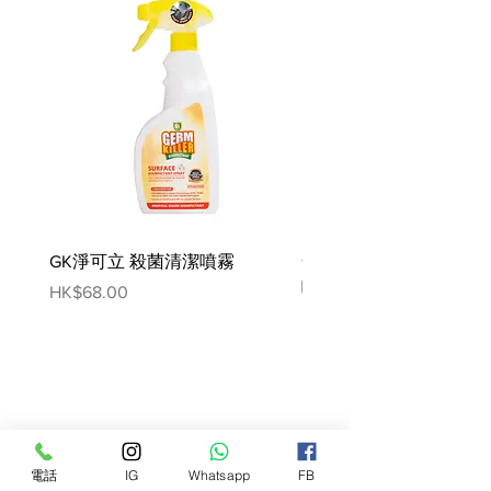
營養添加劑：維他命D3：250
IU，鐵（3b103）：9 mg，碘
（3b202）：0.34 mg，銅
（3b405、3b406）：2.7 mg，錳
（3b502、3b503、3b504）：2.8
mg，鋅（3b603、3b605、
3b606）：28 mg- 技術添加劑：
沉積來源的斜發沸石：0.4 g。
GK淨可立 殺菌清潔噴霧
梵美樂 免過水寵物殺菌
噴霧
Price
HK$68.00
Price
HK$78.00
電話
IG
Whatsapp
FB