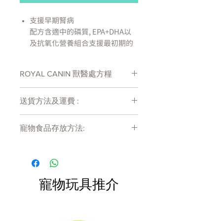
支援早期腎病
配方含適中的磷質, EPA+DHA以
及抗氧化營養組合支援最初期的
腎功能衰退
EPA+DHA
ROYAL CANIN 獸醫處方糧
EPA+DHA是有助支援腎臟功能的
長鏈奧米加3脂肪酸
抗氧化組合
送貨方法及運費 :
加入抗氧化營養組合幫助中和自
付款後會收到確定電郵回覆，訂單會在
由基，有助限制組織及細胞損壞
寵物食品存放方法:
7天內以指定方式送達。
成分: 家禽副產品**，雞肉**，玉
運費會以網上系統計算，會包含在網上
米粉，小麥粉，豬肉副產品**，
產品需儲存於陰涼乾爽處。開封後請盡
訂單中( 無須到付)。消費滿$480 免運
快於限期內食用完畢。
豬肉血製品**，粉狀纖維素，玉
費。
米澱粉混合物，乾甜菜漿，粗卵
磷脂，礦物質，精製葵花籽油，
寵物玩具推介
魚油，果寡糖，金盞花提取物
（葉黃素）。 **蛋白質來源。