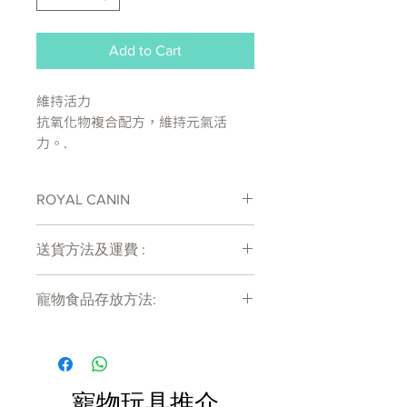
Add to Cart
維持活力
抗氧化物複合配方，維持元氣活
力。.
量身訂製顆粒設計
ROYAL CANIN
嚴選食材，滿足挑嘴小型熟齡犬
處方糧有機會出現供應商斷貨等侯時間
維持理想體重
送貨方法及運費 :
較長情況 , 如需確定貨存量可致電
維持理想體態：添加左旋肉鹼，促進
27011777查詢
付款後會收到確定電郵回覆，訂單會在
脂肪代謝。
寵物食品存放方法:
7天內以指定方式送達。
運費會以網上系統計算，會包含在網上
成分：
產品需儲存於陰涼乾爽處。開封後請盡
訂單中( 無須到付)。消費滿$480 免運
玉米、米、脫水禽肉蛋白、動物脂
快於限期內食用完畢。
費。
肪、玉米粉、玉米麩質、植物分離蛋
白*、水解動物蛋白、甜菜漿、大豆
寵物玩具推介