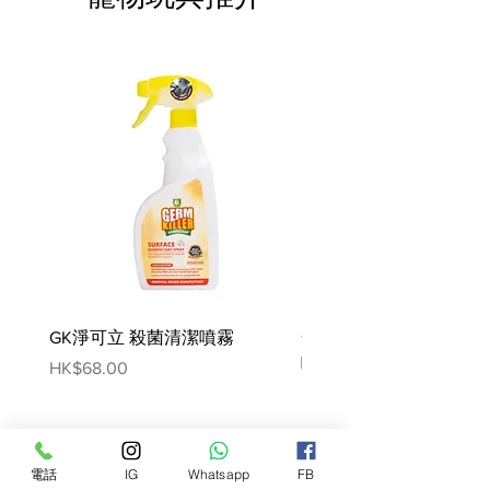
油、礦物質、魚油、酵母、果寡糖、
琉璃苣油、金盞花萃取物(葉黃素來
源) *LIP：(植物分離蛋白)精選高消
化性蛋白質具有極易吸收的特性。
營養成分分析; 蛋白質 : 27 % - 脂肪 :
16 % - 纖維素 : 1.5 % - 灰份 : 4.9 % -
NFE : 41.1 %
GK淨可立 殺菌清潔噴霧
梵美樂 免過水寵物殺菌
噴霧
Price
HK$68.00
Price
HK$78.00
電話
IG
Whatsapp
FB