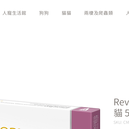
人寵生活館
狗狗
貓貓
兩棲及爬蟲類
Re
貓 
SKU: C