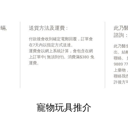
快乾
寵物
響效
廣效
蟎,
送貨方法及運費 :
此乃
寄生
諮詢
付款後會收到確定電郵回覆，訂單會
成份
在7天內以指定方式送達。
此乃醫
Selame
運費會以網上系統計算，會包含在網
出。結
上訂單中( 無須到付)。消費滿$380 免
聯絡。 
使用方法
運費。
9889
將軟管
上藥物
皮膚上
聯絡我
擠完為
許後方
膚下進
效， 
毛囊，
寵物玩具推介
能繁殖
必須確
犬隻從