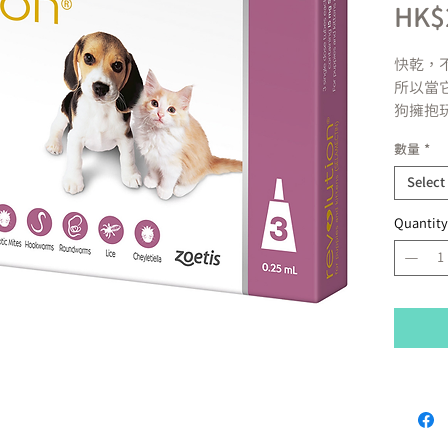
HK$
快乾，
所以當
狗擁抱
數量
*
殺死
控制
Select
預防
Quantity
治理並
cyan
治療
sca
can
seto
安全
用藥
種、
方便