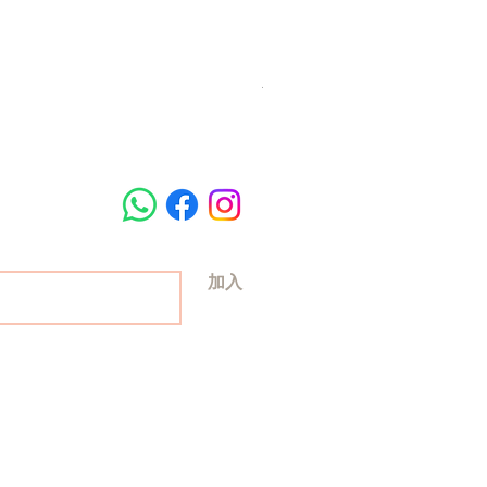
梵美樂 免過水寵物殺菌潔膚
Price
HK$78.00
加入
© 2024 by Hey ! Hooman Ltd