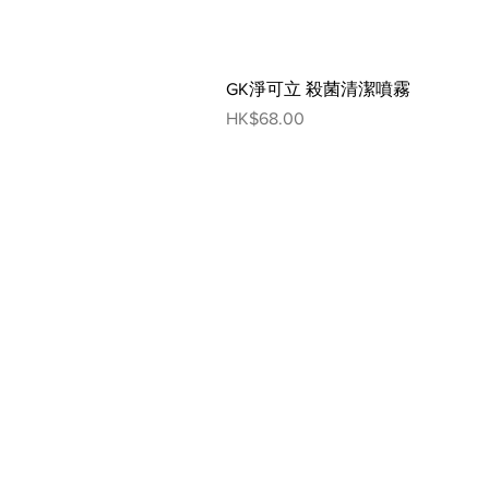
GK淨可立 殺菌清潔噴霧
Price
HK$68.00
網頁指南
人寵生活館
狗狗
貓貓
寵物超市
狗狗市集
貓貓市
輕食共享
狗狗美容
貓貓美
生物探索館
狗狗藥妝
貓貓藥
寵物美容
人寵俱樂部
寵物藥妝
聯絡我們
寵物資訊
訂閱 Ho