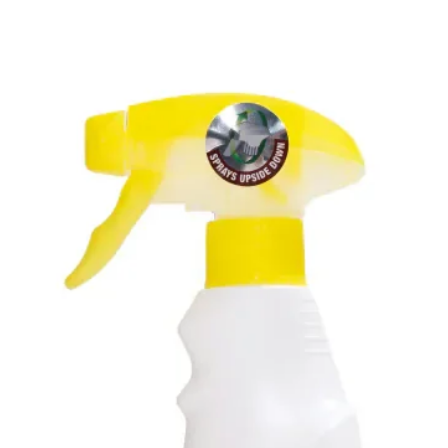
防，且
行開始
成風險
此乃醫
我們的
可以Wha
你的寵
絡我們
上諮詢