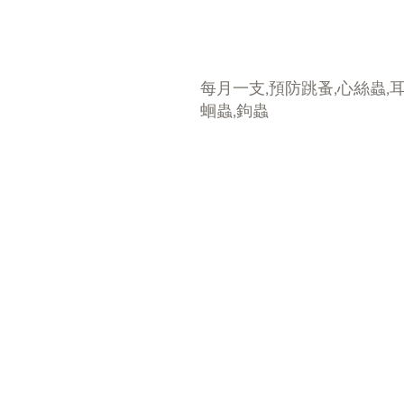
每月一支,預防跳蚤,心絲蟲,耳
蛔蟲,鉤蟲