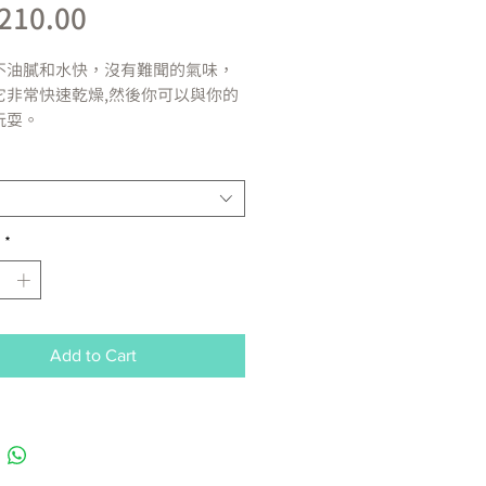
Price
210.00
不油膩和水快，沒有難聞的氣味，
它非常快速乾燥,然後你可以與你的
玩耍。
成年及幼蟲跳蚤
並預防狗中的跳蚤侵染
心絲蟲病
*
控制耳蟎（Otodectes
otis）
並控制疥癬蟲（Sarcoptes
bei），咬蝨（Trichodectes
tes）及吸蝨（Linognathus
Add to Cart
sus）
：非殺蟲劑，為美國FDA核准處方
，6週齡以上犬隻，全時期(含配
懷孕及泌乳期)均可安心使用。
：犬毛乾時隨時可滴，立即吸收，