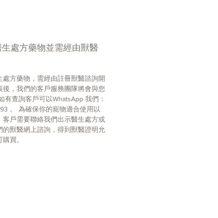
不油膩，滴後15分鐘畜主即可擁抱
，2小時後即可給寵物洗澡，不影
力
：每月一滴，有效對抗犬各類內外
醫生處方藥物並需經由獸醫
蟲害。
：
生處方藥物，需經由註冊獸醫諮詢開
ctin 60mg/mL
帳後，我們的客戶服務團隊將會與您
如有查詢客戶可以WhatsApp 我們：
:
 7793 。 為確保你的寵物適合使用以
頭蓋下壓，打開封口，置於犬頸後
，客戶需要聯絡我們出示醫生處方或
，擠壓3~4次，同時拖曳軟管至藥劑
們的獸醫網上諮詢，得到獸醫證明允
止即可。一小時內藥物便會透入皮
可購買。
入血液， 開始對體內寄生蟲產生藥
並隨即由血液將藥物輸送到皮脂腺和
殺滅貓狗的體外寄生蟲並令牠們不
，達到徹底消滅之效。
定犬隻有一直接受心絲蟲預防。如
未或已超過5個月沒有做過心絲蟲預