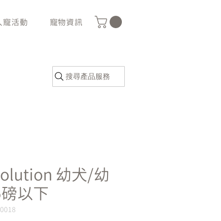
人寵活動
寵物資訊
搜尋產品服務
volution 幼犬/幼
5磅以下
M0018