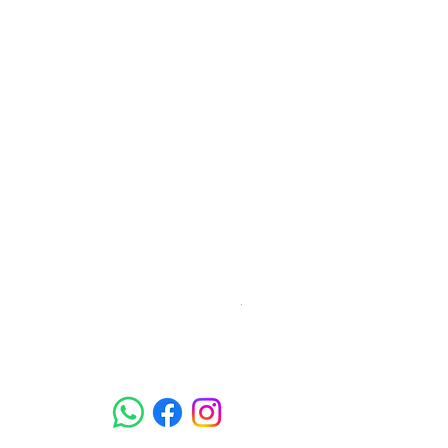
梵美樂 免過水寵物殺菌潔膚
Price
HK$78.00