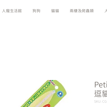
人寵生活館
狗狗
貓貓
兩棲及爬蟲類
Pe
逗貓
SKU: C