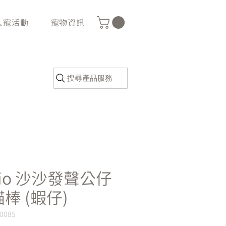
人寵活動
寵物資訊
搜尋產品服務
tio 沙沙發聲公仔
棒 (蝦仔)
G0085