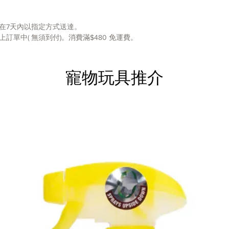
在7天內以指定方式送達。
單中( 無須到付)。消費滿$480 免運費。
寵物玩具推介