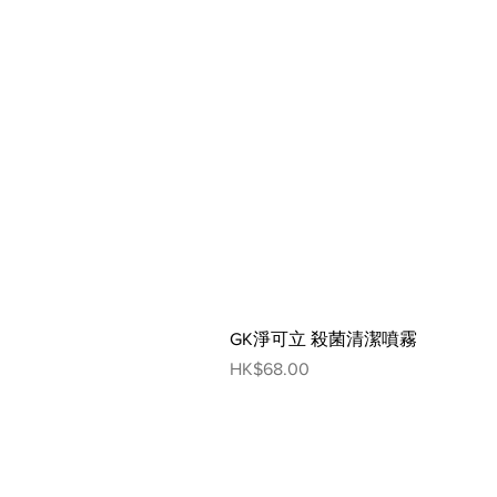
GK淨可立 殺菌清潔噴霧
Price
HK$68.00
網頁指南
人寵生活館
狗狗
貓貓