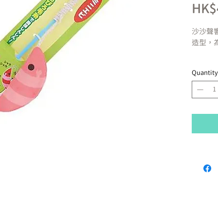
HK$
沙沙聲
造型，
重量
：
Quantity
產地
：
※
圖片