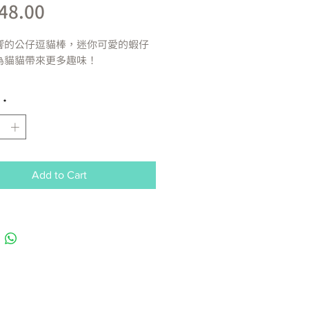
Price
48.00
響的公仔逗貓棒，迷你可愛的蝦仔
為貓貓帶來更多趣味！
約
7g
*
中國
僅供參考，一切以實物為準。
Add to Cart