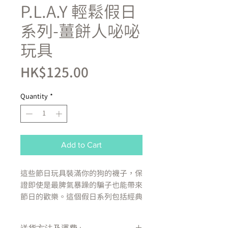
P.L.A.Y 輕鬆假日
系列-薑餅人咇咇
玩具
Price
HK$125.00
Quantity
*
Add to Cart
這些節日玩具裝滿你的狗的襪子，保
證即使是最脾氣暴躁的騙子也能帶來
節日的歡樂。這個假日系列包括經典
的聖誕最愛，包括薑餅人、拐杖糖、
熱巧克力、聖誕原木和烤火雞，讓您