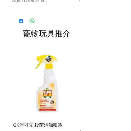
送貨方法及運費 :
的聖誕節早晨更加甜蜜和難忘。因
此，在假期中與您的小狗一起吱吱作
付款後會收到確定電郵回覆，訂單會在
響，並用這些非常適合任何拍照的美
7天內以指定方式送達。
味假期玩具來捕捉樂趣！
運費會以網上系統計算，會包含在網上
訂單中( 無須到付)。消費滿$480 免運
寵物玩具推介
費。
是時候裝飾聖誕樹了？不要忘記我們
的聖誕老人的小吱吱聲！在把它們送
給你的小狗之前，把它們掛在你的聖
誕樹上作為裝飾品或用作聖誕襪填充
物。
環保的 PlanetFill® 灌裝機由 100%
經過消費後認證的安全回收塑料瓶製
成
可機洗和烘乾機友好
特點 無偶氮染料
我們所有的玩具都符合同樣嚴格的嬰
兒和兒童產品製造質量標準。滿足
EN71 – 第 1、2、3 和 9 部分（歐
GK淨可立 殺菌清潔噴霧
梵美樂 免過水寵物殺菌
盟）、ASTM F963（美國）玩具安全