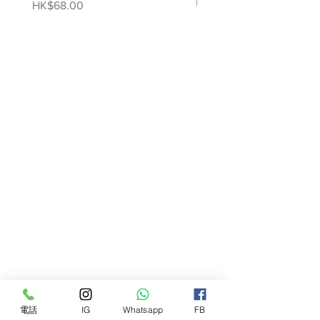
噴霧
Price
HK$68.00
標準和 REACH - SVHC 的要求
Price
HK$78.00
電話
IG
Whatsapp
FB