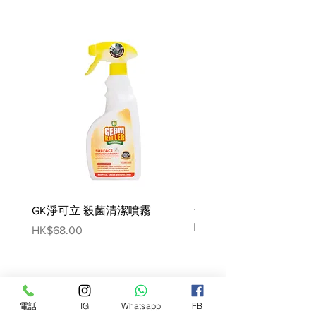
靈魚、鷹嘴豆、椰子油（混合生育
酚）、綠扁豆、希靈魚油（混合生育
酚）、南瓜、紅扁豆、非基因改造蔓
越莓 、蘋果、乾菊苣根提取物、蒲
公英、氯化膽鹼、鹽、牛磺酸、薑
黃、氯化鉀、磷酸鈣、乾絲蘭花提取
物、混合生育酚（天然防腐劑）、碳
酸鈣、蛋白鋅、蛋白鐵、蛋白銅、蛋
白錳、蛋白鈉、亞硒酸鈉、碘酸鈣、
維他命E、硫胺素（維他命B1）、菸
鹼酸、生物素、維他命A醋酸鹽、核
黃素、維他命B12、維他命D3、葉
GK淨可立 殺菌清潔噴霧
梵美樂 免過水寵物殺菌
酸、迷迭香提取物、D-泛酸鈣、蔓越
莓
噴霧
Price
HK$68.00
Price
HK$78.00
營養分析:
粗蛋白質 37%
粗脂肪 18%
電話
IG
Whatsapp
FB
粗纖維 3%