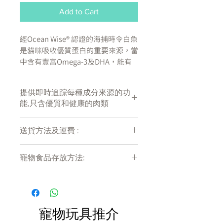
Add to Cart
經Ocean Wise® 認證的海捕時令白魚
是貓咪吸收優質蛋白的重要來源，當
中含有豐富Omega-3及DHA，能有
助維持皮膚與毛髮健康。
提供即時追踪每種成分來源的功
OCEAN WISE® 批准的白魚
能,只含優質和健康的肉類
椰子油和南瓜等天然超級食品
本地採購的非轉基因水果和蔬菜
送貨方法及運費 :
不含人工香料、色素或防腐劑
不含穀物、玉米、小麥或大豆
付款後會收到確定電郵回覆，訂單會在
不含家禽或肉類副產品
寵物食品存放方法:
7天內以指定方式送達。
運費會以網上系統計算，會包含在網上
產地:
產品需儲存於陰涼乾爽處。開封後請盡
訂單中( 無須到付)。消費滿$480 免運
快於限期內食用完畢。
美國
費。
成份:
寵物玩具推介
太平洋野生鱈魚、海捕時令白魚、希