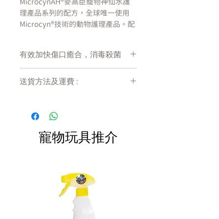
MicrocynAH®麥高臣寵物神仙水護
理產品系列的配方，全球唯一使用
Microcyn®技術的動物護理產品。配
方經臨床證明為安全、無毒和有效的
醫療級HOCI護理產品，全球擁有超
有效加快傷口癒合，消毒殺菌
過千萬個康復的例子。產品可以安全
使用於患者的眼睛、鼻子、耳朵、嘴
的週圍和皮膚，使用時不需要混合和
送貨方法及運費 :
稀釋。可代替鹽水、碘酒、優碘、雙
付款後會收到確定電郵回覆，訂單會在
氧水，而且不含抗生素、類固醇、酒
7天內以指定方式送達。
精及漂白劑成份。
運費會以網上系統計算，會包含在網上
訂單中( 無須到付)。消費滿$480 免運
寵物玩具推介
製造商美國Oculus藥廠不但取得
費。
GMP認證，產品符合ISO9001,
ISO13485和FDA QSR 標準生產，有
可靠的質量認可，更同時取得17項
美國FDA 及 20項CE歐盟認證。過去
十年，在世界各地數千獸醫診所，以
及美國四百多間人類醫院都有採用，
此技術已成功幫助上千萬的患者，包