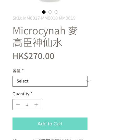
SKU: MM0017 MM0018 MM0019
Microcynah 麥
高臣神仙水
Price
HK$270.00
容量
*
Quantity
*
Add to Cart