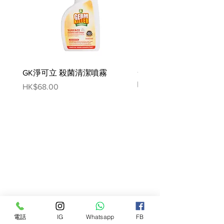
括人類和動物。美國哈佛醫學教授針
對硏究Microcyn®技術的論文，都證
明安全有效。
使用方法
1. 先將產品搖勻，然後噴適量於皮膚
GK淨可立 殺菌清潔噴霧
梵美樂 免過水寵物殺菌
或患處表面，直至完全浸透，待自然
噴霧
Price
HK$68.00
涼乾即可
Price
HK$78.00
2. 每天重複3-4次，無需清洗。直到
患處復原。
如必要可於使用前，先剪去皮膚表面
多餘的毛髮。適用於眼睛、鼻子、耳
朵和嘴的週圍。成份天然，如被動物
舔食亦無需顧慮。
注意事項
只供外用，不能用於注射。如果有刺
激性的發展，請停止使用和聯絡你的
電話
IG
Whatsapp
FB