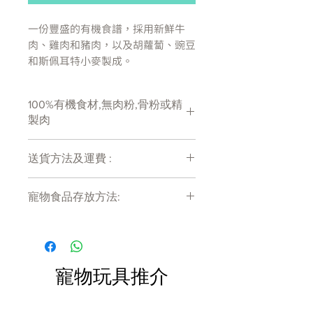
一份豐盛的有機食譜，採用新鮮牛
肉、雞肉和豬肉，以及胡蘿蔔、豌豆
和斯佩耳特小麥製成。
我們還添加了我們獨特的植物草本選
擇，以及您的四足朋友健康飲食所需
100%有機食材,無肉粉,骨粉或精
的所有必需維生素和礦物質。 這種
製肉
天然營養的食物經過有機認證，特別
適合敏感的狗。
送貨方法及運費 :
產地:英國
付款後會收到確定電郵回覆，訂單會在
寵物食品存放方法:
7天內以指定方式送達。
成份:
運費會以網上系統計算，會包含在網上
有機牛肉 (36%)、有機雞肉 (14%)、
產品需儲存於陰涼乾爽處。開封後請盡
訂單中( 無須到付)。消費滿$480 免運
快於限期內食用完畢。
有機豬肉 (4%)、有機胡蘿蔔 (3%)、
費。
有機豌豆 (3%)、有機拼寫、維生素
和螯合礦物質
寵物玩具推介
草本植物：有機紫花苜蓿、有機切肉
刀、有機海帶、有機螺旋