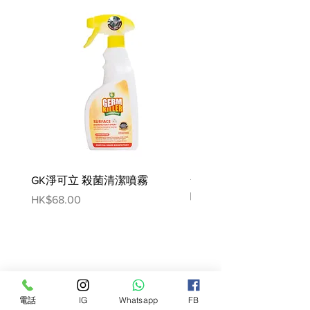
營養分析:
粗蛋白 9.5%
原油和脂肪 6.0%
粗纖維 0.3%
粗灰分 2.2%
水分 82.0%
微量元素（每公斤）：
鋅（作為一水硫酸鋅）15.2 毫克，
錳（作為一水硫酸錳）3.2 毫克，碘
GK淨可立 殺菌清潔噴霧
梵美樂 免過水寵物殺菌
（作為碘酸鈣）0.5 毫克。
噴霧
Price
HK$68.00
Price
HK$78.00
電話
IG
Whatsapp
FB