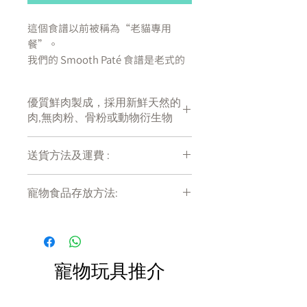
這個食譜以前被稱為“老貓專用
餐”。
我們的 Smooth Paté 食譜是老式的
最愛，總能保證讓貓咪喜歡。
優質鮮肉製成，採用新鮮天然的
柔軟、光滑的質地使它們特別容易舔
肉,無肉粉、骨粉或動物衍生物
舐，裡面裝滿了貓會忍不住吞下的適
當的肉和魚。 不添加糖分（貓糧不
常見），這些無穀物食譜營養完整 -
送貨方法及運費 :
因此它們不僅美味，而且是完整的包
付款後會收到確定電郵回覆，訂單會在
裝。
寵物食品存放方法:
7天內以指定方式送達。
運費會以網上系統計算，會包含在網上
我們還為小貓和更“成熟”的貓提供
產品需儲存於陰涼乾爽處。開封後請盡
訂單中( 無須到付)。消費滿$480 免運
快於限期內食用完畢。
Smooth Paté 食譜——專為讓它們保
費。
持年輕的心而量身定制。
寵物玩具推介
由適當的肉和魚製成
天然成分