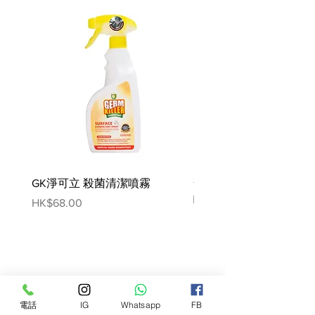
無穀食譜
無添加糖
完整和平衡的食譜
光滑的餡餅質地
成份:
60% 新鮮烹製：雞肉 (30%)、豬肉
(22%)、鱒魚 (4%)、羊肉 (4%)、胡
蘿蔔 (4%)、礦物質、鮭魚油、藻類
產地:英國
GK淨可立 殺菌清潔噴霧
梵美樂 免過水寵物殺菌
營養分析
噴霧
Price
HK$68.00
粗蛋白 9.5%
Price
HK$78.00
原油和脂肪 5.5%
粗灰分 2.2%
粗纖維 0.3%
水分 82%
電話
IG
Whatsapp
FB
添加劑（每公斤）：