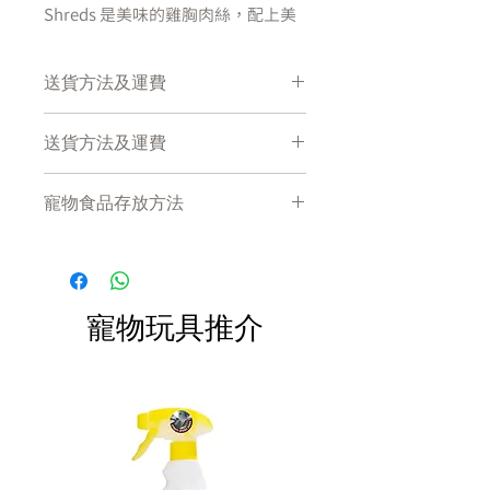
Shreds 是美味的雞胸肉絲，配上美
味的肉湯。狗為切碎的質地和南瓜、
胡蘿蔔和菠菜混合而成的美味超級食
送貨方法及運費
物而瘋狂。這種低脂肪主菜是控制體
重的絕佳選擇。
付款後會收到確定電郵回覆，運費會
送貨方法及運費
以網上系統計算，並包含在網上訂單
我們的KOHA 雞胸肉絲及鴨肉絲主食
中。
付款後會收到確定電郵回覆，運費會
狗罐不含任何可能導致消化問題的不
寵物食品存放方法
以網上系統計算，並包含在網上訂單
如消費滿$380 將免運費，會由
必要的填充物或人造防腐劑或含有碳
中。
Hooment 專車於 7天內送到住宅及客戶
水化合物的填充物，如豌豆、土豆和
產品需儲存於陰涼乾爽處。開封後請
商業地址。如使用順豐速遞地址需額外
穀物。 高蛋白 增加水分 易於消化 不
盡快於限期內食用完畢。
如消費滿$380 將免運費，會由
安排到付。
含碳水化合物填充劑或防腐劑 低脂
Hooment 專車於 7天內送到住宅及客戶
沒有豌豆、土豆或豌豆蛋白 肉湯中
寵物玩具推介
商業地址。如使用順豐速遞地址需額外
的超級食物 作為完整且均衡的富含
安排到付。
蛋白質的膳食或作為美味的配料餵
養。
KOHA 雞胸肉絲及鴨肉絲主食狗罐的
配方符合 AAFCO 狗糧營養成分維護