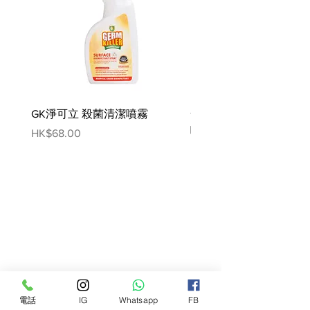
所確定的營養水平。泰國製造。
原料：
雞湯，雞肉，南瓜，牛肉，
胡蘿蔔，葵花籽油，木薯澱粉，磷酸
三鈣，瓜爾豆膠，氯化鉀，鹽，氯化
膽鹼，硫酸鎂，菠菜，牛磺酸，硫胺
素單硝酸鹽，維生素 E 補充劑，菸
酸，氧化鋅， 硫酸亞鐵、維生素 A
GK淨可立 殺菌清潔噴霧
梵美樂 免過水寵物殺菌
補充劑、生物素、維生素 B12 補充
噴霧
Price
HK$68.00
劑、氧化錳、D-泛酸鈣、核黃素、銅
Price
HK$78.00
螯合物、亞硒酸鈉、鹽酸吡哆醇、葉
酸、碘化鉀、維生素 D3 補充劑。
保證分析：
粗蛋白（最小值）8.0%
粗脂肪（最小值）2.0% 粗纖維（最
大值）2.0% 水分（最大值）85.0%
卡路里含量：（ME計算） 5.5盎司罐
頭 115大卡/罐； 735大卡/公斤
電話
IG
Whatsapp
FB