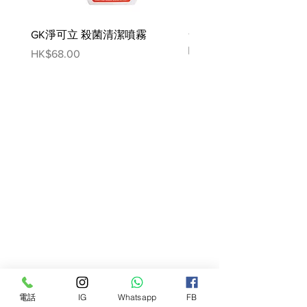
GK淨可立 殺菌清潔噴霧
梵美樂 免過水寵物殺菌
噴霧
Price
HK$68.00
Price
HK$78.00
電話
IG
Whatsapp
FB