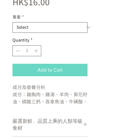
Price
HK$16.00
重量
*
Quantity
*
Add to Cart
成分及營養分析
成分：雞胸肉、雞湯、羊肉、葵花籽
油、磷酸三鈣、吞拿魚油、牛磺酸、
低聚果糖、絲蘭提取物、氯化膽鹼、
硫酸鋅、硫酸鎂、維他命E、維他命
嚴選新鮮、品質上乘的人類等級
B3、硫酸亞鐵、泛酸鈣、維他命A、
食材
維他命B1、維他命B6、維他命B2、
硫酸銅、硫酸錳、葉酸、碘化鉀、生