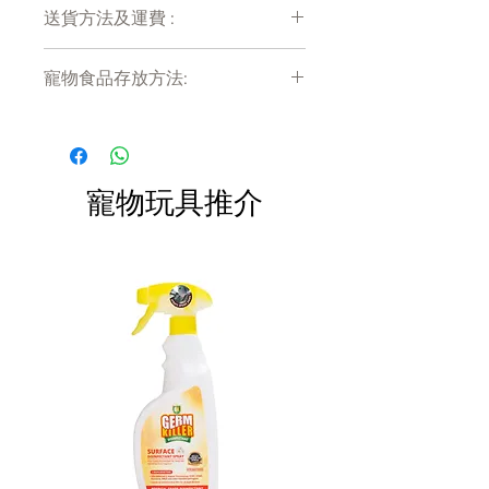
物素、維他命B12、維他命K
送貨方法及運費 :
付款後會收到確定電郵回覆，訂單會在
營養分析：
寵物食品存放方法:
7天內以指定方式送達。
粗蛋白 (最小值)
11
%
運費會以網上系統計算，會包含在網上
粗脂肪 (最小值)
2
%
產品需儲存於陰涼乾爽處。開封後請盡
訂單中( 無須到付)。消費滿$480 免運
快於限期內食用完畢。
粗纖维 (最大值)
0.5
%
費。
灰質 (最大值)
3
%
水分 (最大值)
83
%
寵物玩具推介
牛磺酸（最小值）
0.1
%
磷（最小值）
0.16
%
鈉（最小值）
0.01
%
代謝熱量：每罐約69卡路里
每日餵養指南
1 – 2公斤
1 – 2罐
2 – 3公斤
2 – 3罐
3 – 4公斤
3 – 4罐
4 – 5公斤
4 – 5罐
5公斤+
>
5罐