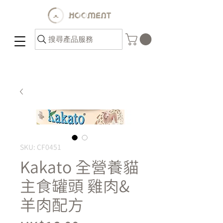
搜尋產品服務
SKU: CF0451
Kakato 全營養貓
主食罐頭 雞肉&
羊肉配方