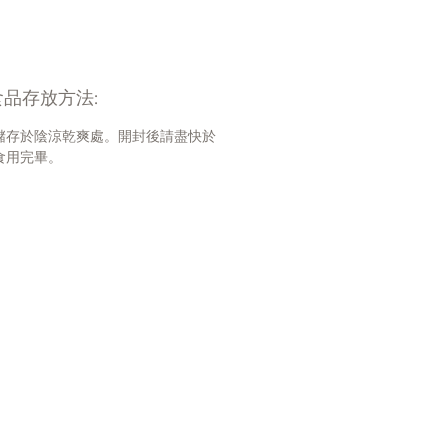
(最小值)
15
%
(最小值)
0.2
%
(最大值)
1
%
品存放方法:
最大值)
2
%
最大值)
81
%
儲存於陰涼乾爽處。開封後請盡快於
食用完畢。