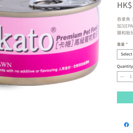
HK$
吞拿魚
加3(E
膜和胎
況。
重量
*
蝦：低
礦物質
Select
源，具
Quantity
產地:泰
成份:
吞拿魚
5
蝦
2
水分
2
營養分