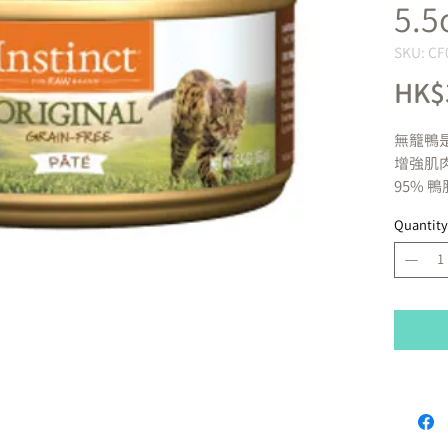
5.5
SKU: CF
HK$
無籠鴨是
增強肌
95% 
有益健康
Quantity
不含穀
人工色
美味的
採用世
我們的
鴨肉、
金槍魚
茄、羽
瓜爾豆