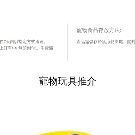
莓、藍莓
鋅、蛋
白質鐵
酸 2-
寵物食品存放方法:
胺素、
素 D 
在7天內以指定方式送達。
產品需儲存於陰涼乾爽處。開
劑）。
訂單中( 無須到付)。消費滿
寵物玩具推介