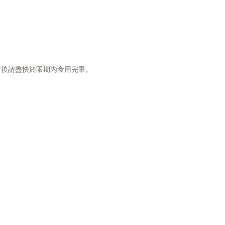
、歐芹、牛磺酸 , 礦物質（蛋白質
白質鎂、蛋白質銅、蛋白質錳、蛋
）、氯化膽鹼、維生素（L-抗壞血
聚磷酸鹽、維生素 E 補充劑、硝酸硫
核黃素補充劑、鹽酸吡哆醇、維生
補充劑、葉酸 酸，維生素 B12 補充
封後請盡快於限期內食用完畢。