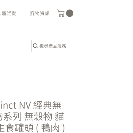
人寵活動
寵物資訊
搜尋產品服務
tinct NV 經典無
系列 無穀物 貓
主食罐頭 ( 鴨肉 )