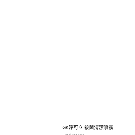
GK淨可立 殺菌清潔噴霧