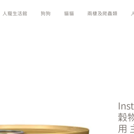
人寵生活館
狗狗
貓貓
兩棲及爬蟲類
Ins
穀物
用 