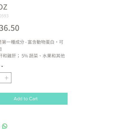
oz
0593
Price
36.50
第一種成分 - 富含動物蛋白，可
肉
鴨肝和雞肝； 5% 蔬菜、水果和其他
的成分； 0% 穀物
*
物、馬鈴薯、玉米、小麥、大豆、
素或防腐劑
肉醬質地
界各地最優質的原料製成
Add to Cart
成分
雞湯、雞肝、蛋製品、磷酸二鈣、
魚油、豌豆、胡蘿蔔、南瓜、番
衣甘藍、捲心菜、磨碎的亞麻籽、
膠、西蘭花、氯化鉀、鹽、蔓越