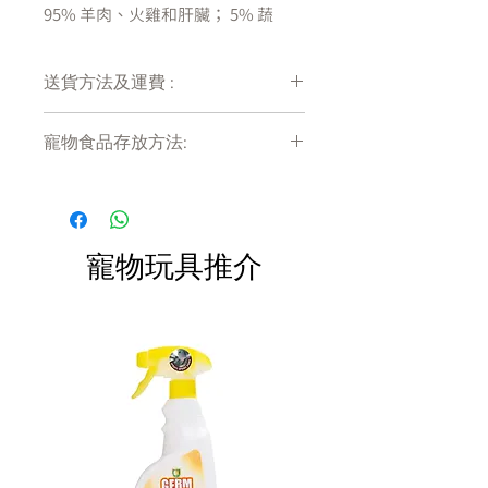
95% 羊肉、火雞和肝臟； 5% 蔬
菜、水果和其他有益健康的成分；
0% 穀物
送貨方法及運費 :
不含穀物、馬鈴薯、玉米、小麥、大
豆、人工色素或防腐劑
付款後會收到確定電郵回覆，訂單會在
美味的肉醬質地
寵物食品存放方法:
7天內以指定方式送達。
採用世界各地最優質的原料製成
運費會以網上系統計算，會包含在網上
產品需儲存於陰涼乾爽處。開封後請盡
訂單中( 無須到付)。消費滿$480 免運
快於限期內食用完畢。
費。
我們的成分
羊肉、羊肉湯、火雞、火雞肝、亞麻
寵物玩具推介
籽粉、蒙脫土粘土、蛋製品、豌豆、
胡蘿蔔、氯化鉀、鹽、礦物質（蛋白
質鐵、蛋白質鋅、蛋白質銅、蛋白質
錳、亞硒酸鈉、碘化鉀）、膽鹼氯化
物、維生素（維生素 E 補充劑、單硝
酸硫胺素、菸酸補充劑、d-泛酸鈣、
鹽酸吡哆醇、核黃素補充劑、維生素
A 補充劑、生物素、維生素 D3 補充
劑、維生素 B12 補充劑、葉酸）、