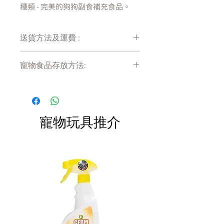
種類 - 完美的狗狗副食補充食品。
Instinct Healthy Cravings 只適用於
送貨方法及運費 :
間歇或補充性餵飼。 屬於輔助食
品，應與均衡飲食一起餵飼。
付款後會收到確定電郵回覆，訂單會在
寵物食品存放方法:
7天內以指定方式送達。
•用作狗狗佐料，增加食糧內的風味
運費會以網上系統計算，會包含在網上
產品需儲存於陰涼乾爽處。開封後請盡
及水份
訂單中( 無須到付)。消費滿$480 免運
快於限期內食用完畢。
費。
•不含 - 穀物﹑馬鈴薯﹑粟米﹑小麥
﹑大豆﹑副產品粉﹑人造色素或防腐
寵物玩具推介
劑
•由羊肉作為第一成份
•美國製造，採用世界上最好食材