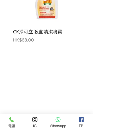
GK淨可立 殺菌清潔噴霧
梵美樂 免過水寵物殺菌
噴霧
Price
HK$68.00
Price
HK$78.00
電話
IG
Whatsapp
FB