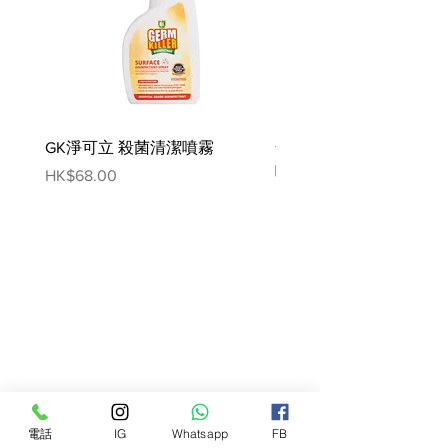
GK淨可立 殺菌清潔噴霧
梵美樂 免過水寵物殺菌
噴霧
Price
HK$68.00
Price
HK$78.00
電話
IG
Whatsapp
FB