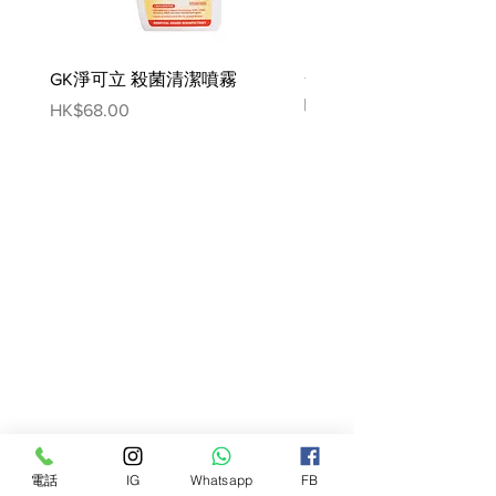
原料
鮭魚、糙米、玉米筋質粉、全穀粒燕
GK淨可立 殺菌清潔噴霧
梵美樂 免過水寵物殺菌
麥、馬鈴薯蛋白、全穀粒玉米、雞脂
噴霧
Price
HK$68.00
肪、雞肉粉、蛋製品、雞肝香料、胡
Price
HK$78.00
桃殼粉、乳酸、氯化鉀、硫酸鈣、亞
麻仁籽、脫水甜菜漿、脫水柑橘漿、
左旋離胺酸、黃豆油、碘鹽、氯化膽
鹼、壓萃蔓越莓、南瓜、牛磺酸、維
生素 (維生素E添加劑、抗壞血酸多
聚磷酸酯(維生素C來源)、菸鹼酸添
加劑、維生素B1、維生素A添加劑、
泛酸鈣、核黃素添加劑、生物素、維
生素B12添加劑、維生素B6、葉酸、
維生素D3添加劑)、碳酸鈣、DL-蛋胺
酸、礦物質 (硫酸亞鐵、氧化鋅、硫
酸銅、氧化錳、碘酸鈣、亞硒酸
鈉)、添加綜合維生素E類以保鮮、天
然香料、β-胡蘿蔔素
電話
IG
Whatsapp
FB