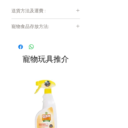
方，促進寵物獨特的微生物菌叢，達
送貨方法及運費 :
到消化及整體健康
ActivBiome+ (益菌纖活+科技):
付款後會收到確定電郵回覆，訂單會在
獨家益生纖維混和配方，含有全
寵物食品存放方法:
7天內以指定方式送達。
穀粒燕麥、南瓜等食材
運費會以網上系統計算，會包含在網上
產品需儲存於陰涼乾爽處。開封後請盡
美味的食譜不僅提供均衡營養，
訂單中( 無須到付)。消費滿$480 免運
快於限期內食用完畢。
費。
也幫助愛貓保持最佳狀態
幫助愛貓吸收並利用主要營養素
寵物玩具推介
高品質蛋白質幫助維持精實肌肉
量
必需牛磺酸幫助心臟健康，均衡
礦物質支持腎臟和膀胱
推薦於
幫助1-6歲成貓維持消化道平衡
不推薦於
幼貓、成貓7歲以上、懷孕或授乳母
貓。懷孕或授乳期間，愛貓應轉換至
希爾思寵物食品幼貓食品。