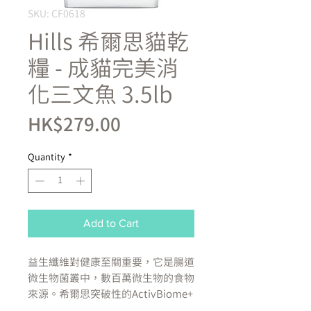
SKU: CF0618
Hills 希爾思貓乾
糧 - 成貓完美消
化三文魚 3.5lb
Price
HK$279.00
Quantity
*
Add to Cart
益生纖維對健康至關重要，它是腸道
微生物菌叢中，數百萬微生物的食物
來源。希爾思突破性的ActivBiome+
(益菌纖活+科技) 即益生纖維混合配