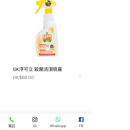
的增長，它們可能會出現認知功
能障礙。認知功能障礙的行為跡
象往往在 10 歲或以上的貓身上變
得明顯。這些跡象包括空間迷失
方向；離家出走，進入陌生的領
域；對遊戲缺乏興趣；過度睡
眠；改變睡眠和清醒週期；長時
間茫然地凝視著空間或牆壁；對
食物和水漠不關心；在垃圾箱外
小便和排便；以及看似自發的大
GK淨可立 殺菌清潔噴霧
聲發聲，經常在半夜發生。營養
梵美樂 免過水寵物殺菌
可以在管理這些與年齡相關的疾
噴霧
Price
HK$68.00
病方面發揮關鍵作用。這就是為
Price
HK$78.00
什麼 Hill 的營養師和獸醫為貓開
發了新的Prescription Diet®
k/d®+Mobility。這種臨床營養不
僅支持您的貓的腎功能，還有助
於提高他的活動能力，增加他的
認知警覺性和活力。 事實上，k/d
電話
IG
Whatsapp
FB
的營養經過臨床測試可以改善和