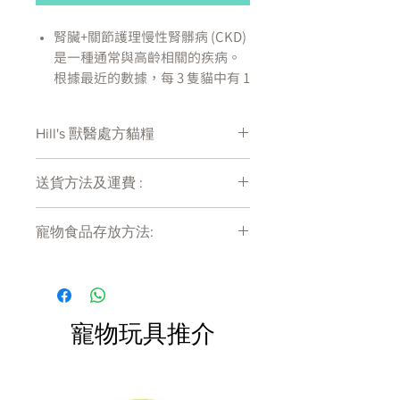
腎臟+關節護理
慢性腎髒病 (CKD)
是一種通常與高齡相關的疾病。
根據最近的數據，每 3 隻貓中有 1
只會在其一生中患上 CKD。老年
貓出現其他與年齡相關的疾病也
Hill's 獸醫處方貓糧
很常見，例如行動不便或認知功
能障礙，這會嚴重影響貓和父母
處方糧有機會出現供應商斷貨等侯時間
的生活質量。退行性關節病 (DJD)
送貨方法及運費 :
較長情況 , 如需確定貨存量可致電
是老年貓的常見疾病，會導致貓
27011777查詢
付款後會收到確定電郵回覆，訂單會在
的關節疼痛和發炎。研究表明，
寵物食品存放方法:
7天內以指定方式送達。
DJD 非常普遍，以至於90% 的 12
運費會以網上系統計算，會包含在網上
歲以上貓患有 DJD。貓很好地隱
產品需儲存於陰涼乾爽處。開封後請盡
訂單中( 無須到付)。消費滿$480 免運
快於限期內食用完畢。
藏了它們的疼痛，以至於父母可
費。
能無法識別出關節疾病的跡象。
其中一些跡象包括清醒時不那麼
寵物玩具推介
活躍，或者比平時睡得更多，考
慮到貓的年齡，貓主人認為這些
行為是“正常的”。隨著貓年齡