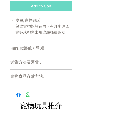
Add to Cart
皮膚/食物敏感
包含食物過敏在內，有許多原因
會造成狗兒出現皮膚搔癢的狀
況。好消息是大多數有這些皮膚
問題的犬隻可以簡單的透過正確
Hill's 獸醫處方狗糧
的飲食，而從中受益。
Hill'sTM的營養專家及獸醫師們特
處方糧有機會出現供應商斷貨等侯時間
別研發臨床營養配方希爾思TM處
送貨方法及運費 :
較長情況 , 如需確定貨存量可致電
方食品 犬用 d/dTM，以幫助緩解
27011777查詢
付款後會收到確定電郵回覆，訂單會在
愛犬各種皮膚及食物敏感的症
寵物食品存放方法:
7天內以指定方式送達。
狀，此配方經臨床實驗證明有助
運費會以網上系統計算，會包含在網上
於避免對食物產生不良反應。
產品需儲存於陰涼乾爽處。開封後請盡
訂單中( 無須到付)。消費滿$480 免運
快於限期內食用完畢。
產品如何作用
費。
僅含單一完整動物蛋白的限定食
材營養品
寵物玩具推介
不含大豆蛋白
採用無穀且不含麩質的原料