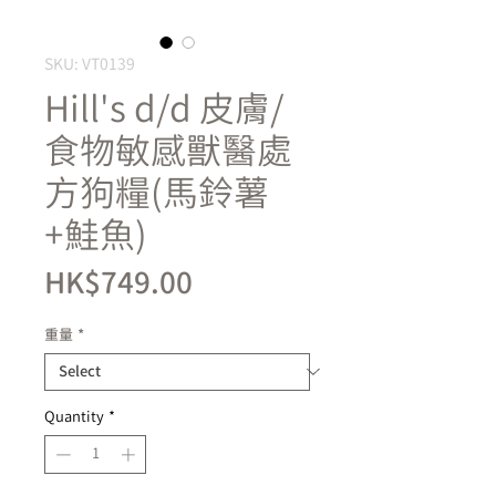
SKU: VT0139
Hill's d/d 皮膚/
食物敏感獸醫處
方狗糧(馬鈴薯
+鮭魚)
Price
HK$749.00
重量
*
Quantity
*