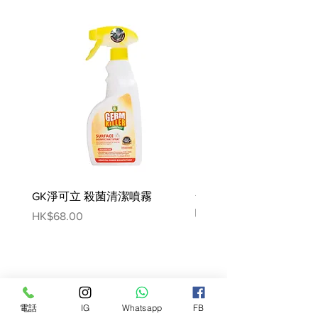
含高量omega-3 及 6 脂肪酸
經臨床實證的抗氧化配方
產品助益
有助消化並改善糞便品質
皮毛和膚質明顯改善
幫助維護健康的皮膚屏障功能
支持健康的免疫系統
成分:
馬鈴薯、馬鈴薯澱粉、鮭魚、馬
鈴薯蛋白質、豬肉脂肪、黃豆
油、豬肉香料、磷酸二鈣、乳
GK淨可立 殺菌清潔噴霧
酸、魚油、魚粉、氯化鉀、纖維
梵美樂 免過水寵物殺菌
素粉、碘鹽、碳酸鈣、氯化膽
噴霧
Price
HK$68.00
鹼、維生素 (維生素E添加劑、抗
Price
HK$78.00
壞血酸多聚磷酸酯(維生素C 來
源)、菸鹼酸添加劑、維生素B1、
維生素A添加劑、泛酸鈣、維生素
B12添加劑、維生素B6、核黃素
電話
IG
Whatsapp
FB
添加劑、生物素、葉酸、維生素