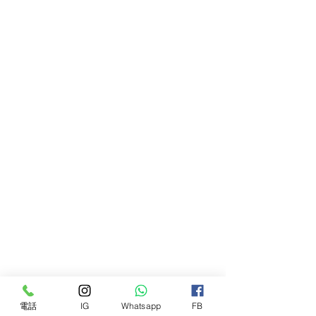
電話
IG
Whatsapp
FB