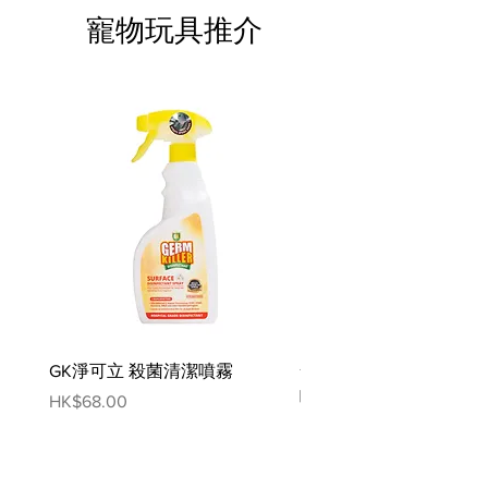
寵物玩具推介
GK淨可立 殺菌清潔噴霧
梵美樂 免過水寵物殺菌
噴霧
Price
HK$68.00
Price
HK$78.00