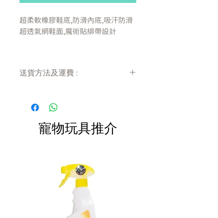
超柔軟橡膠鞋底,防滑內底,吸汗防滑
超透氣網鞋面,魔術貼綁帶設計
材質:
透氣網面,超纖鞋幫,高密尼龍綁帶,橡
送貨方法及運費 :
膠底
付款後會收到確定電郵回覆，訂單會在
量度尺碼方法:
7天內以指定方式送達。
1:將尺子放置於平面位置
運費會以網上系統計算，會包含在網上
2.狗狗趾甲放在測量尺0度位置上
訂單中( 無須到付)。消費滿$480 免運
寵物玩具推介
費。
3.讓狗狗正常站立,不要向下壓或向
前拉
4.讀取腳掌到地的點數便可
尺寸資料:
#35 : 腳長3-3.5cm 腳寬2.4-2.8cm
建議體重 3-4.5公斤