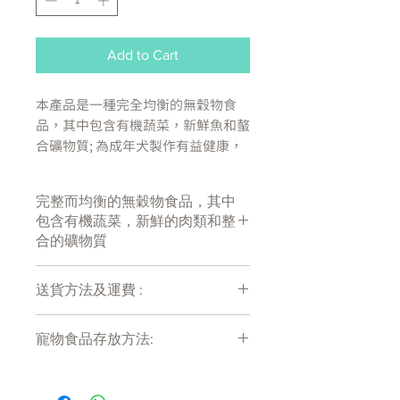
Add to Cart
本產品是一種完全均衡的無穀物食
品，其中包含有機蔬菜，新鮮魚和螯
合礦物質; 為成年犬製作有益健康，
美味又營養的餐食。
完整而均衡的無穀物食品，其中
無穀物配方，所以如果你的狗狗對小
包含有機蔬菜，新鮮的肉類和整
麥，玉米或任何其他穀物不耐受，
合的礦物質
Canagan罐頭也會是您完美的選擇
送貨方法及運費 :
我們也絕不添加人造色素，防腐劑，
調味劑和甜味劑，以確保罐頭是純天
付款後會收到確定電郵回覆，訂單會在
然的風味。
寵物食品存放方法:
7天內以指定方式送達。
運費會以網上系統計算，會包含在網上
為了您愛寵的健康,我們的採用的食
產品需儲存於陰涼乾爽處。開封後請盡
訂單中( 無須到付)。消費滿$800 免運
快於限期內食用完畢。
材都是每天新鮮製作的。
費。