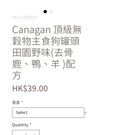
SKU: DF0037
Canagan 頂級無
穀物主食狗罐頭
田園野味(去骨
鹿、鴨、羊 )配
方
Price
HK$39.00
重量
*
Quantity
*