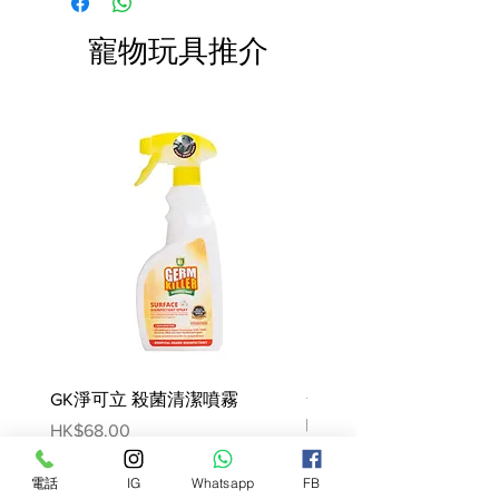
成分
寵物玩具推介
新鮮的去骨鹿肉（25％），新鮮的
去骨鴨（20％），新鮮的去骨鵝
（20％），甘藷，有機胡蘿蔔，有
機豌豆，有機西蘭花，維生素和礦物
質，青口貽貝*，鮭魚油 ，有機蘋
果，有機菠菜，海藻，歐芹，絲蘭，
玫瑰果，蕁麻，萬壽菊，滑榆，大
料，薄荷，迷迭香
產地 ：英國
營養分析:
粗蛋白
10.3%
GK淨可立 殺菌清潔噴霧
梵美樂 免過水寵物殺菌
脂肪
6.3%
噴霧
纖維
0.5%
Price
HK$68.00
礦物質
2.3%
Price
HK$78.00
水分
75.0%
電話
IG
Whatsapp
FB