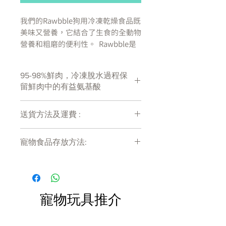
我們的Rawbble狗用冷凍乾燥食品既
美味又營養，它結合了生食的全動物
營養和粗磨的便利性。 Rawbble是
98％的肉，骨頭和器官，可為您的
幼犬提供健康的蛋白質來源，並幫助
95-98%鮮肉，冷凍脫水過程保
他們獲得健康的牙齒和牙齦。 食物
留鮮肉中的有益氨基酸
煮熟時會失去很多營養成分。 但是
Rawbble使用凍乾技術將更多天然來
源的必需營養素鎖定在每一口。 它
送貨方法及運費 :
提供四種不同的蛋白質，可以滿足犬
付款後會收到確定電郵回覆，訂單會在
隻的口味：草飼牛肉，散養雞肉，散
寵物食品存放方法:
7天內以指定方式送達。
養鴨肉和野生鮭魚配散養雞肉。
運費會以網上系統計算，會包含在網上
產品需儲存於陰涼乾爽處。開封後請盡
訂單中( 無須到付)。消費滿$480 免運
快於限期內食用完畢。
您可以通過三種方式將RAWBBLE摻
費。
入狗糧中
用作主食糧
寵物玩具推介
用作零食
加入主食,用作提升營養