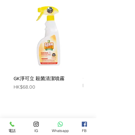
由牧場飼餵的美國牛肉和精選的水
果和蔬菜製成。
98％肉與器官
無穀物和無麩質
沒有添加激素或抗生素
沒有添加餡料或調味料
沒有人工防腐劑或顏色
沒有渲染的副產品
美國製造
GK淨可立 殺菌清潔噴霧
梵美樂 免過水寵物殺菌
成分
噴霧
Price
HK$68.00
羊肉，羊肝，羊腎，羊骨，南瓜，鮭
Price
HK$78.00
魚油，椰子油，硒酵母，維生素E補
充劑，錳蛋白酸鹽，核黃素補充劑，
碘酸鈣，d-泛酸鈣，混合生育酚（防
腐劑），迷迭香提取物
電話
IG
Whatsapp
FB
營養分析