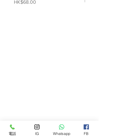
噴霧
Price
HK$68.00
Price
HK$78.00
電話
IG
Whatsapp
FB