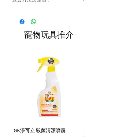
付款後會收到確定電郵回覆，訂單會在
7天內以指定方式送達。
運費會以網上系統計算，會包含在網上
訂單中( 無須到付)。消費滿$480 免運
寵物玩具推介
費。
GK淨可立 殺菌清潔噴霧
梵美樂 免過水寵物殺菌